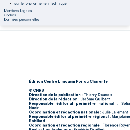
sur le fonctionnement technique
Mentions Légales
Cookies
Données personnelles
Édition Centre Limousin Poitou Charente
© CNRS
Direction de la publication :
Thierry Dauxois
Direction de la rédaction :
Jérôme Guilbert
Responsable éditorial périmètre national :
Sofia
Nadir
Coordination et rédaction nationale :
Julie Lallemant
Responsable éditorial périmètre régional :
Marjolain
Robillard
Coordination et rédaction régionale :
Florence Royer
Réalisation technique :
Frédéric Druilhet