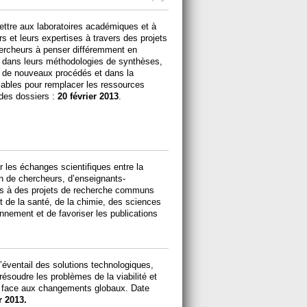
ttre aux laboratoires académiques et à
s et leurs expertises à travers des projets
hercheurs à penser différemment en
n" dans leurs méthodologies de synthèses,
ir de nouveaux procédés et dans la
ables pour remplacer les ressources
 des dossiers :
20 février 2013
.
r les échanges scientifiques entre la
on de chercheurs, d’enseignants-
nts à des projets de recherche communs
 de la santé, de la chimie, des sciences
ronnement et de favoriser les publications
’éventail des solutions technologiques,
ésoudre les problèmes de la viabilité et
s face aux changements globaux. Date
r 2013.