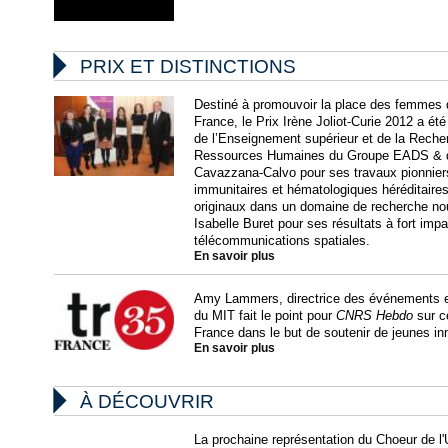

PRIX ET DISTINCTIONS
Destiné à promouvoir la place des femmes d
France, le Prix Irène Joliot-Curie 2012 a é
de l’Enseignement supérieur et de la Recherc
Ressources Humaines du Groupe EADS & d’
Cavazzana-Calvo pour ses travaux pionniers 
immunitaires et hématologiques héréditaire
originaux dans un domaine de recherche nou
Isabelle Buret pour ses résultats à fort imp
télécommunications spatiales.
En savoir plus
Amy Lammers, directrice des événements e
du MIT fait le point pour
CNRS Hebdo
sur ce
France dans le but de soutenir de jeunes inn
En savoir plus

À DÉCOUVRIR
La prochaine représentation du Choeur de l'