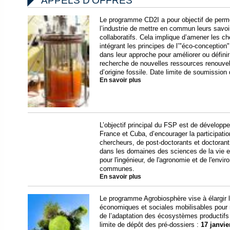
APPELS D'OFFRES
Le programme CD2I a pour objectif de perme
l’industrie de mettre en commun leurs savoir
collaboratifs. Cela implique d’amener les c
intégrant les principes de l’"éco-conceptio
dans leur approche pour améliorer ou défin
recherche de nouvelles ressources renouvel
d’origine fossile. Date limite de soumission
En savoir plus
L’objectif principal du FSP est de développe
France et Cuba, d’encourager la participati
chercheurs, de post-doctorants et doctora
dans les domaines des sciences de la vie et
pour l'ingénieur, de l'agronomie et de l'envi
communes.
En savoir plus
Le programme Agrobiosphère vise à élargir l
économiques et sociales mobilisables pour r
de l’adaptation des écosystèmes productif
limite de dépôt des pré-dossiers :
17 janvie