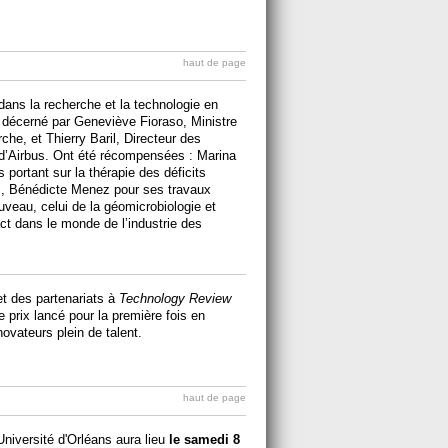
haut de page
ans la recherche et la technologie en
té décerné par Geneviève Fioraso, Ministre
he, et Thierry Baril, Directeur des
Airbus. Ont été récompensées : Marina
portant sur la thérapie des déficits
s, Bénédicte Menez pour ses travaux
veau, celui de la géomicrobiologie et
act dans le monde de l’industrie des
t des partenariats à
Technology Review
 prix lancé pour la première fois en
ovateurs plein de talent.
haut de page
Université d'Orléans aura lieu
le samedi 8