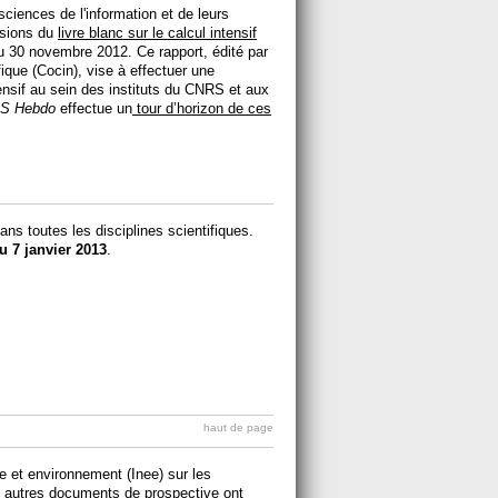
 sciences de l'information et de leurs
usions du
livre blanc sur le calcul intensif
u 30 novembre 2012. Ce rapport, édité par
fique (Cocin), vise à effectuer une
ntensif au sein des instituts du CNRS et aux
S Hebdo
effectue un
tour d’horizon de ces
s toutes les disciplines scientifiques.
 7 janvier 2013
.
haut de page
ie et environnement (Inee) sur les
x autres documents de prospective ont