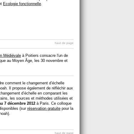
et
Ecologie fonctionnelle
.
haut de page
on Médiévale
à Poitiers consacre l'un de
itique au Moyen Âge, les 30 novembre et
ndre comment le changement d’échelle
Shoah. Il propose également de réfléchir aux
changement d’échelle en comparant les
rains, les sources et méthodes utilisées et
au 7 décembre 2012
à Paris. Ce colloque
disponibles (sur
réservation gratuite
pour la
hoah).
haut de page