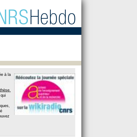
ée à la
thèse.
 qui
iques,
té
pouvez