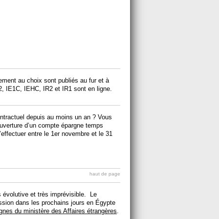
ment au choix sont publiés au fur et à
, IE1C, IEHC, IR2 et IR1 sont en ligne.
contractuel depuis au moins un an ? Vous
l’ouverture d’un compte épargne temps
effectuer entre le 1er novembre et le 31
haut de page
 évolutive et très imprévisible. Le
sion dans les prochains jours en Égypte
gnes du ministère des Affaires étrangères
.