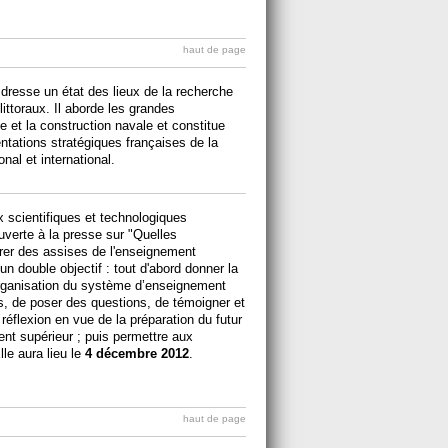
haut de page
 dresse un état des lieux de la recherche
ittoraux. Il aborde les grandes
e et la construction navale et constitue
ientations stratégiques françaises de la
al et international.
x scientifiques et technologiques
verte à la presse sur "Quelles
irer des assises de l'enseignement
un double objectif : tout d'abord donner la
l’organisation du système d’enseignement
es, de poser des questions, de témoigner et
 réflexion en vue de la préparation du futur
ment supérieur ; puis permettre aux
lle aura lieu le
4 décembre 2012
.
haut de page