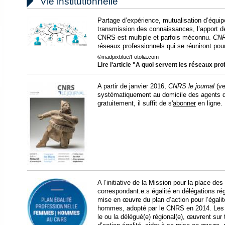

Vie institutionnelle
Partage d’expérience, mutualisation d’équip
transmission des connaissances, l’apport d
CNRS est multiple et parfois méconnu.
CNR
réseaux professionnels qui se réuniront pour
©madpixblue/Fotolia.com
Lire l'article "A quoi servent les réseaux p
A partir de janvier 2016,
CNRS le journal
(ve
systématiquement au domicile des agents d
gratuitement, il suffit de s'
abonner
en ligne.
A l’initiative de la Mission pour la place 
correspondant.e.s égalité en délégations r
mise en œuvre du plan d’action pour l’égali
hommes, adopté par le CNRS en 2014. Les 
le ou la délégué(e) régional(e), œuvrent sur to