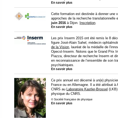
En savoir plus
Cette formation est destinée à donner une vi
approches de la recherche translationnelle e
juin 2016
à Dijon.
Inscription
.
En savoir plus
Les prix Inserm 2015 ont été remis le 8 déc
figure José-Alain Sahel, médecin ophtalmolog
de la Vision
, lauréat de la médaille de l'in
Opecst-Inserm. Notons que le Grand Prix In
Piazza, directeur de recherche Inserm et dir
en reconnaissance de l’ensemble de son tra
psychiatriques.
En savoir plus
Ce prix annuel est décerné à un(e) physicien
France ou en Allemagne. Il a été attribué à 
CNRS au
Laboratoire Kastler-Brossel
(LKB) 
physique du CNRS.
© Société française de physique
En savoir plus