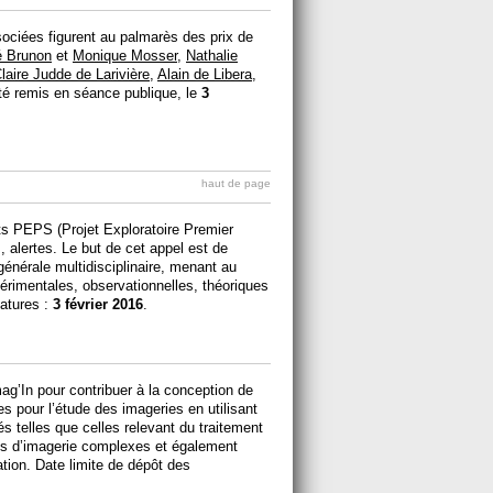
ciées figurent au palmarès des prix de
é Brunon
et
Monique Mosser
,
Nathalie
laire Judde de Larivière
,
Alain de Libera
,
été remis en séance publique, le
3
haut de page
ts PEPS (Projet Exploratoire Premier
, alertes. Le but de cet appel est de
générale multidisciplinaire, menant au
rimentales, observationnelles, théoriques
datures :
3 février 2016
.
ag’In pour contribuer à la conception de
 pour l’étude des imageries en utilisant
 telles que celles relevant du traitement
es d’imagerie complexes et également
ation. Date limite de dépôt des