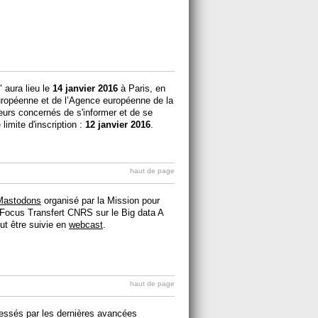
 aura lieu le
14 janvier 2016
à Paris, en
opéenne et de l’Agence européenne de la
teurs concernés de s'informer et de se
limite d'inscription :
12 janvier 2016
.
haut de page
i Mastodons
organisé par la Mission pour
e Focus Transfert CNRS sur le Big data A
eut être suivie en
webcast
.
haut de page
ressés par les dernières avancées