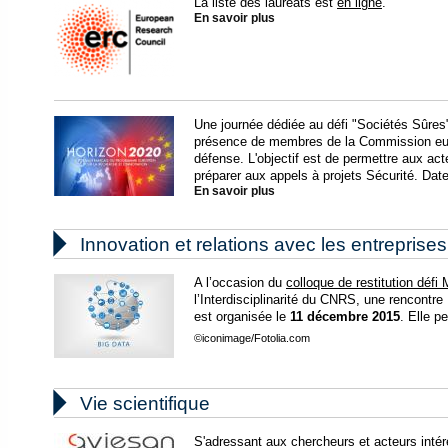
La liste des lauréats est
en ligne
.
En savoir plus
Une journée dédiée au défi "Sociétés Sûres"
présence de membres de la Commission eur
défense. L'objectif est de permettre aux ac
préparer aux appels à projets Sécurité. Date 
En savoir plus

Innovation et relations avec les entreprises
A l’occasion du
colloque de restitution déf
l’Interdisciplinarité du CNRS, une rencontr
est organisée le
11 décembre 2015
. Elle p
©iconimage/Fotolia.com

Vie scientifique
S'adressant aux chercheurs et acteurs inté