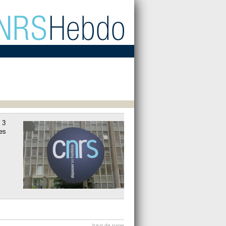
 3
es
haut de page