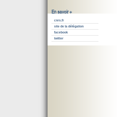
En savoir +
cnrs.fr
site de la délégation
facebook
twitter