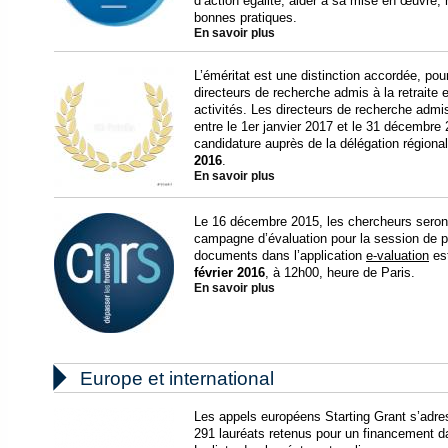
d’action égalité, aider à sa mise en œuvre
bonnes pratiques.
En savoir plus
L’éméritat est une distinction accordée, po
directeurs de recherche admis à la retraite 
activités. Les directeurs de recherche admis à
entre le 1er janvier 2017 et le 31 décembre
candidature auprès de la délégation régionale
2016
.
En savoir plus
Le 16 décembre 2015, les chercheurs seront 
campagne d’évaluation pour la session de p
documents dans l’application
e-valuation
est
février 2016
, à 12h00, heure de Paris.
En savoir plus

Europe et international
Les appels européens Starting Grant s’adr
291 lauréats retenus pour un financement da