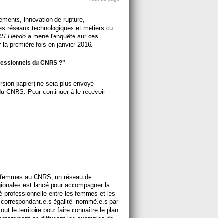
ements, innovation de rupture,
es réseaux technologiques et métiers du
S Hebdo
a mené l'enquête sur ces
 la première fois en janvier 2016.
rofessionnels du CNRS ?"
rsion papier) ne sera plus envoyé
u CNRS. Pour continuer à le recevoir
des femmes au CNRS, un réseau de
égionales est lancé pour accompagner la
té professionnelle entre les femmes et les
correspondant.e.s égalité, nommé.e.s par
ut le territoire pour faire connaître le plan