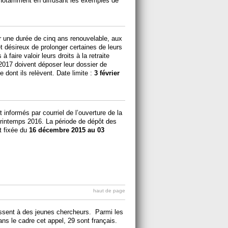
, notamment en diffusant les exemples de
ur une durée de cinq ans renouvelable, aux
et désireux de prolonger certaines de leurs
 faire valoir leurs droits à la retraite
 2017 doivent déposer leur dossier de
 dont ils relèvent. Date limite :
3 février
informés par courriel de l’ouverture de la
rintemps 2016. La période de dépôt des
 fixée du
16 décembre 2015 au 03
haut de page
essent à des jeunes chercheurs. Parmi les
ns le cadre cet appel, 29 sont français.