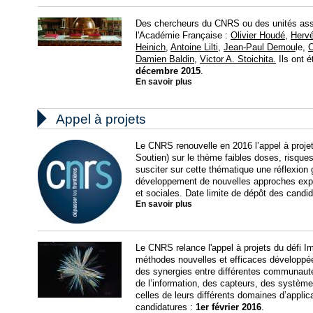
Des chercheurs du CNRS ou des unités asso
l'Académie Française :
Olivier Houdé
,
Herv
Heinich
,
Antoine Lilti
,
Jean-Paul Demou
le,
C
Damien Baldin
,
Victor A. Stoichita.
Ils ont 
décembre 2015
.
En savoir plus

Appel à projets
Le CNRS renouvelle en 2016 l’appel à proje
Soutien) sur le thème faibles doses, risques
susciter sur cette thématique une réflexion 
développement de nouvelles approches expé
et sociales. Date limite de dépôt des candi
En savoir plus
Le CNRS relance l'appel à projets du défi Im
méthodes nouvelles et efficaces développées
des synergies entre différentes communautés
de l’information, des capteurs, des systèm
celles de leurs différents domaines d’applic
candidatures :
1er février 2016
.