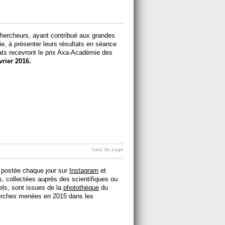
hercheurs, ayant contribué aux grandes
ie, à présenter leurs résultats en séance
ats recevront le prix Axa-Académie des
vrier 2016.
haut de page
 postée chaque jour sur
Instagram
et
, collectées auprès des scientifiques ou
els, sont issues de la
photothèque
du
herches menées en 2015 dans les