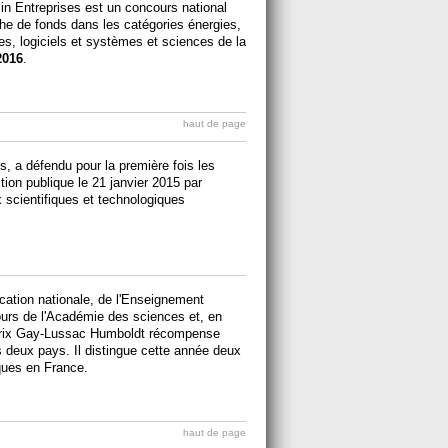
in Entreprises est un concours national
che de fonds dans les catégories énergies,
es, logiciels et systèmes et sciences de la
2016
.
haut de page
, a défendu pour la première fois les
tion publique le 21 janvier 2015 par
x scientifiques et technologiques
cation nationale, de l'Enseignement
ours de l'Académie des sciences et, en
 Prix Gay-Lussac Humboldt récompense
s deux pays. Il distingue cette année deux
iques en France.
haut de page