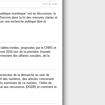
haut de page
publique numérique" est en discussion, la
scrire dans la loi des mesures claires et
our une recherche publique libre et
 tables-rondes, proposées par le CNRS et
nvier 2016 lors de la première Journée
 ministère des affaires sociales, de la
es avancées de la démarche au sein de
fil des numéros, des articles concernant
 Au sommaire de ce numéro : l’édito de
égué aux ressources (DGDR) et comment la