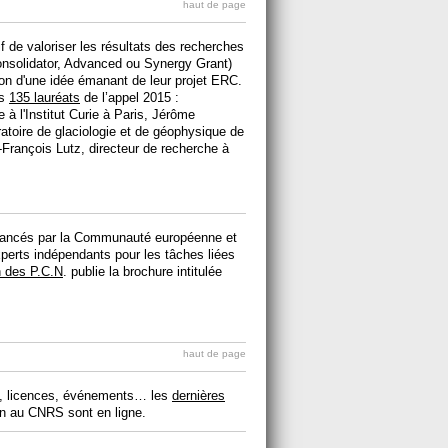
haut de page
f de valoriser les résultats des recherches
onsolidator, Advanced ou Synergy Grant)
tion d'une idée émanant de leur projet ERC.
es
135 lauréats
de l’appel 2015 :
à l'Institut Curie à Paris, Jérôme
atoire de glaciologie et de géophysique de
-François Lutz, directeur de recherche à
s lancés par la Communauté européenne et
perts indépendants pour les tâches liées
n des P.C.N
. publie la brochure intitulée
haut de page
ets, licences, événements… les
dernières
ion au CNRS sont en ligne.