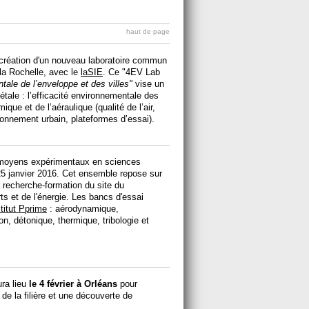
haut de page
 création d'un nouveau laboratoire commun
la Rochelle, avec le
laSIE
. Ce "4EV Lab
ntale de l’enveloppe et des villes"
vise un
iétale : l’efficacité environnementale des
ique et de l’aéraulique (qualité de l’air,
ronnement urbain, plateformes d’essai).
 moyens expérimentaux en sciences
 25 janvier 2016. Cet ensemble repose sur
recherche-formation du site du
s et de l'énergie. Les bancs d'essai
titut Pprime
: aérodynamique,
, détonique, thermique, tribologie et
ra lieu
le 4 février à Orléans
pour
de la filière et une découverte de