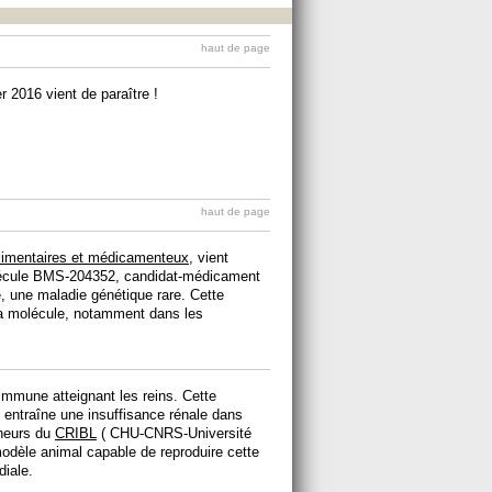
haut de page
 2016 vient de paraître !
haut de page
alimentaires et médicamenteux
, vient
molécule BMS-204352, candidat-médicament
e, une maladie génétique rare. Cette
 la molécule, notamment dans les
immune atteignant les reins. Cette
, entraîne une insuffisance rénale dans
heurs du
CRIBL
( CHU-CNRS-Université
odèle animal capable de reproduire cette
diale.