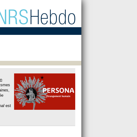
on
ismes
aines,
ée
nal
est