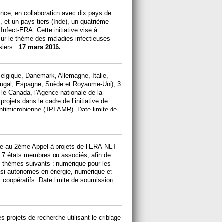
nce, en collaboration avec dix pays de
, et un pays tiers (Inde), un quatrième
nfect-ERA. Cette initiative vise à
sur le thème des maladies infectieuses
siers :
17 mars 2016.
elgique, Danemark, Allemagne, Italie,
tugal, Espagne, Suède et Royaume-Uni), 3
 le Canada, l'Agence nationale de la
rojets dans le cadre de l’initiative de
ntimicrobienne (JPI-AMR). Date limite de
cie au 2ème Appel à projets de l’ERA-NET
7 états membres ou associés, afin de
re thèmes suivants : numérique pour les
asi-autonomes en énergie, numérique et
 coopératifs. Date limite de soumission
s projets de recherche utilisant le criblage