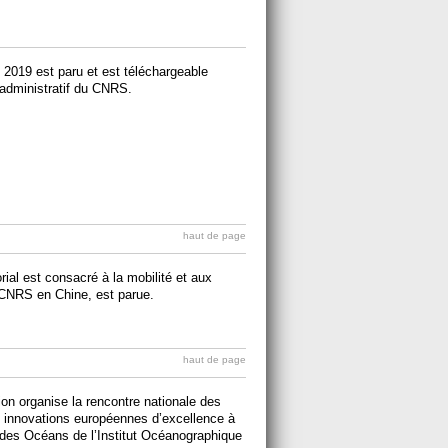
2019 est paru et est téléchargeable
e administratif du CNRS.
haut de page
rial est consacré à la mobilité et aux
 CNRS en Chine, est parue.
haut de page
ion organise la rencontre nationale des
es innovations européennes d’excellence à
n des Océans de l’Institut Océanographique