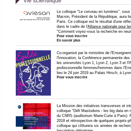

Vie scientifique
Le colloque "Le cerveau en lumières", sou
Macron, Président de la République, aura li
Paris. Ce colloque est le résultat d'une réfl
dans le cadre de l'
Alliance nationale pour le
"Comment voyez-vous la recherche en neur
Pour vous inscrire
En savoir plus
Co-organisé par le ministère de l'Enseignem
l'Innovation, la Conférence permanente des 
les universités Lyon 1, Lyon 2, Lyon 3 et l'I
professionnelle femmes/hommes dans l'Ense
lieu le 24 juin 2019 au Palais Hirsch, à Lyon
Pour vous inscrire
La Mission des initiatives transverses et in
colloque "Défi Mastodons - les big data en r
du CNRS (auditorium Marie-Curie à Paris). R
2018 et rétrospective de quelques projets-ph
colloque qui clôturera six années de reche
Inscription obligatoire.