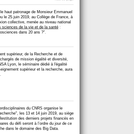
s le haut patronage de Monsieur Emmanuel
eu le 25 juin 2019, au Collège de France, à
exion collective, menée au niveau national
s sciences de la vie et de la santé
:
osciences dans 20 ans ?".
ent supérieur, de la Recherche et de
chargés de mission égalité et diversité,
NSA Lyon, le séminaire dédié à l'égalité
ignement supérieur et la recherche, aura
.
terdisciplinaires du CNRS organise le
echerche", les 13 et 14 juin 2019, au siège
estitution des derniers projets financés en
ares du défi seront à l’ordre du jour de ce
rche dans le domaine des Big Data.