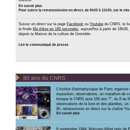
En savoir plus
Pour suivre la retransmission en direct, de 9h30 à 11h30, sur le sit
Suivez en direct sur la page
Facebook
ou
Youtube
du CNRS, le li
la finale
Ma thèse en 180 secondes
, aujourd'hui à partir de 18h30,
depuis la Maison de la culture de Grenoble.
Lire le communiqué de presse

80 ans du CNRS
L’Institut d'astrophysique de Paris organise
exposition, observations, un marathon de c
lorsque le CNRS aura 100 ans ?", du 8 au 9
observations de la lune et des planètes, u
8h, retransmises en direct sur la chaîne Yo
En savoir plus
8 septembre 1944, Maisons-Alfort près de P