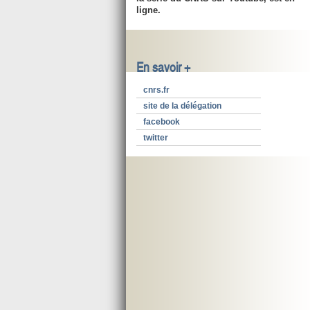
ligne.
En savoir +
cnrs.fr
site de la délégation
facebook
twitter