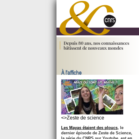
À l'affiche
<>Zeste de science
Les Mayas étaient des ploucs
, le
dernier épisode de Zeste de Science,
la série du CNRS sur Youtube, est en