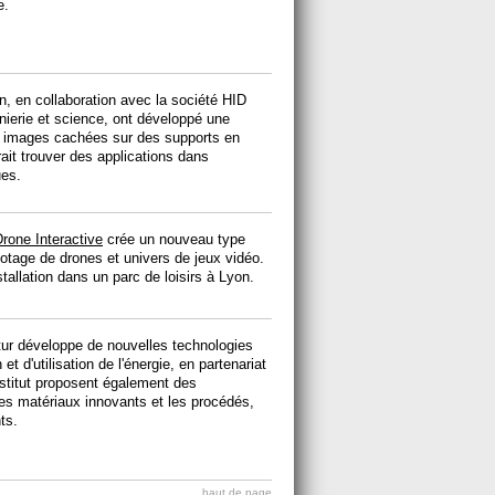
e.
, en collaboration avec la société HID
énierie et science, ont développé une
s images cachées sur des supports en
ait trouver des applications dans
ues.
rone Interactive
crée un nouveau type
ilotage de drones et univers de jeux vidéo.
stallation dans un parc de loisirs à Lyon.
utur développe de nouvelles technologies
et d'utilisation de l'énergie, en partenariat
institut proposent également des
s matériaux innovants et les procédés,
ts.
haut de page