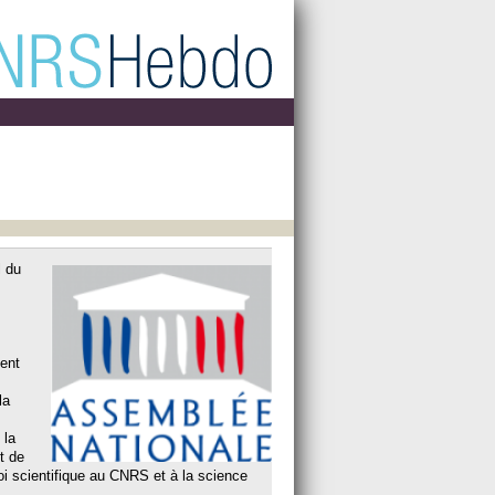
l du
ent
la
 la
t de
oi scientifique au CNRS et à la science