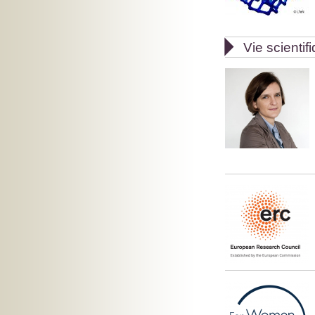

Vie scientif