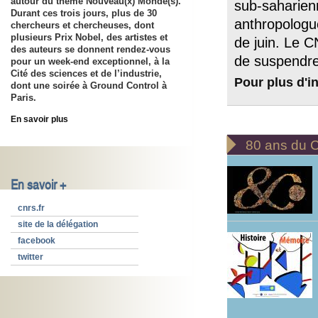
autour du thème Nouveau(x) Monde(s).
sub-saharienn
Durant ces trois jours, plus de 30
anthropologu
chercheurs et chercheuses, dont
plusieurs Prix Nobel, des artistes et
de juin. Le 
des auteurs se donnent rendez-vous
de suspendre
pour un week-end exceptionnel, à la
Cité des sciences et de l’industrie,
Pour plus d'i
dont une soirée à Ground Control à
Paris.
En savoir plus

80 ans du
En savoir +
cnrs.fr
site de la délégation
facebook
twitter