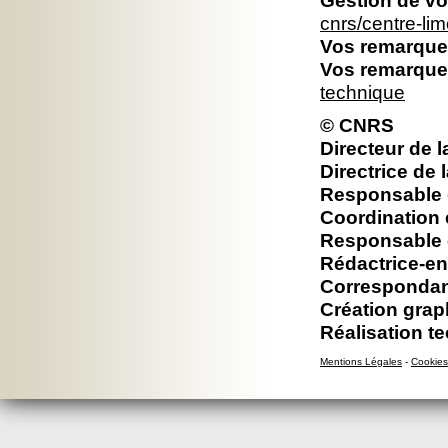
Gestion de vo
cnrs/centre-l
Vos remarques
Vos remarques
technique
© CNRS
Directeur de l
Directrice de 
Responsable é
Coordination 
Responsable é
Rédactrice-en
Correspondan
Création grap
Réalisation t
Mentions Légales
-
Cookies