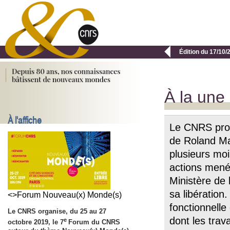

Édition du 17/10/
À la une
À l'affiche
Le CNRS prote
de Roland Ma
plusieurs moi
actions menée
Ministère de 
sa libération
<>Forum Nouveau(x) Monde(s)
fonctionnelle
Le CNRS organise, du 25 au 27
dont les trav
e
octobre 2019, le 7
Forum du CNRS