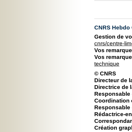
CNRS Hebdo C
Gestion de vo
cnrs/centre-l
Vos remarques
Vos remarques
technique
© CNRS
Directeur de l
Directrice de 
Responsable é
Coordination 
Responsable é
Rédactrice-en
Correspondan
Création grap