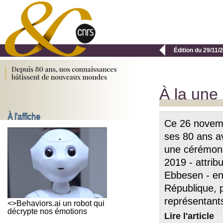

Édition du 29/11/
À la une
À l'affiche
Ce 26 novemb
ses 80 ans a
une cérémoni
2019 - attri
Ebbesen - en
République, p
représentants
<>Behaviors.ai un robot qui
décrypte nos émotions
Lire l'article