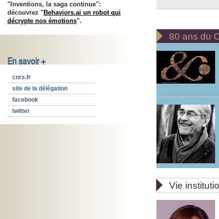
"Inventions, la saga continue":
découvrez "
Behaviors.ai un robot qui
décrypte nos émotions
".

80 ans du
En savoir +
cnrs.fr
site de la délégation
facebook
twitter

Vie instituti