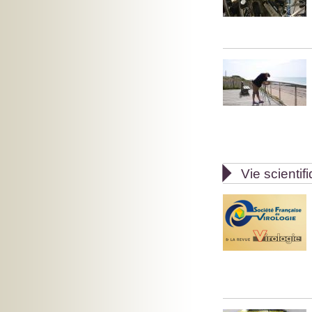

Vie scientif