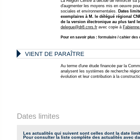
La Région Centre a décidé de renforcer sa po
d'augmenter les moyens mis en oeuvre pour
sociales et environnementales.
Dates limit
exemplaires à M. le délégué régional CN
de la version électronique au plus tard 
delegue@dr8.cnrs.fr
avec copie à
Fabienne
Pour en savoir plus :
formulaire
/
cahier des

VIENT DE PARAÎTRE
Au terme d'une étude financée par la Com
analysent les systèmes de recherche régiona
évolution et leur contribution à la construc
Dates limites
Les actualités qui suivent sont celles dont la date limi
Pour consulter la liste complète des actualités avec da