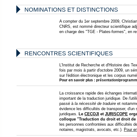

NOMINATIONS ET DISTINCTIONS
A compter du 1er septembre 2009, Christian
CNRS, est nommé directeur scientifique adj
en charge des "TGE - Plates-formes", en 

RENCONTRES SCIENTIFIQUES
L'Institut de Recherche et d'Histoire des T
fois par mois à partir d'octobre 2009, un sé
sur l'édition électronique et les corpus numé
Pour en savoir plus :
présentation/program
La croissance rapide des échanges interna
important de la traduction juridique. De
l'uti
passé à
la nécessité de traduire
et notammen
évidence les difficultés de transposer, d'un
juridiques.
Le
CECOJI
et
JURISCOPE
orga
colloque "Traduction du droit et droit de 
les personnes confrontées aux difficultés de 
notaires, magistrats, avocats, etc.).
Pour en