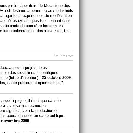
iers
par le
Laboratoire de Mécanique des
, est destinée à permettre aux industriels
partager leurs expériences de modélisation
étanchéités dynamiques fonctionnant dans
articipants de connaître les derniers
er les problématiques des industriels, tout
haut de page
é deux
appels à projets
libres :
mble des disciplines scientifiques
mite (lettre d'intention) :
25 octobre 2009
.
es, santé publique et épidémiologie".
n
appel à projets
thématique dans le
e à favoriser les recherches
ère significative à la production de
ons opérationnelles en santé publique.
 novembre 2009
.