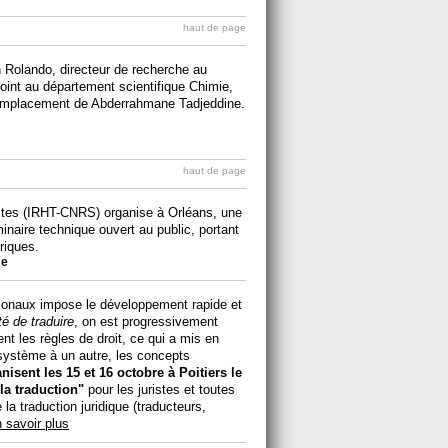
haut de page
 Rolando, directeur de recherche au
oint au département scientifique Chimie,
remplacement de Abderrahmane Tadjeddine.
haut de page
extes (IRHT-CNRS) organise à Orléans, une
minaire technique ouvert au public, portant
riques.
me
tionaux impose le développement rapide et
lité de traduire
, on est progressivement
t les règles de droit, ce qui a mis en
 système à un autre, les concepts
nisent les 15 et 16 octobre à Poitiers le
la traduction"
pour les juristes et toutes
la traduction juridique (traducteurs,
 savoir plus