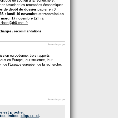
litique de soutien à la recherche et
 en favoriser les retombées économiques,
es de dépôt du dossier papier en 3
RS : lundi 16 novembre et transmission
le mardi 17 novembre 12 h
à
.Naert@dr8.cnrs.fr
 charges
/
recommandations
haut de page
mission européenne,
trois rapports
ux en Europe, leur structure, leur
tion de l’Espace européen de la recherche.
haut de page
te est proche.
tes limites,
cliquez ici
.