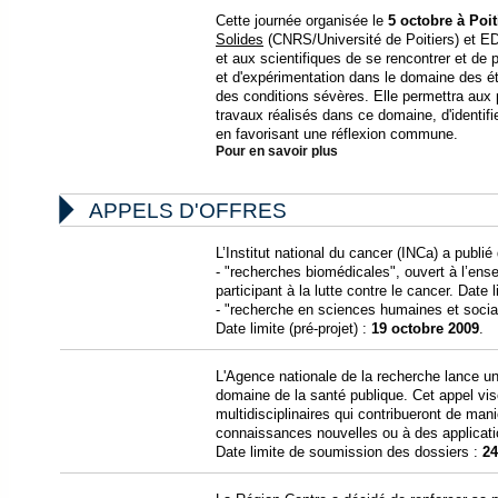
Cette journée organisée le
5 octobre à Poit
Solides
(CNRS/Université de Poitiers) et EDF
et aux scientifiques de se rencontrer et de 
et d'expérimentation dans le domaine des 
des conditions sévères. Elle permettra aux p
travaux réalisés dans ce domaine, d'identifi
en favorisant une réflexion commune.
Pour en savoir plus

APPELS D'OFFRES
L’Institut national du cancer (INCa) a publi
- "recherches biomédicales", ouvert à l’ense
participant à la lutte contre le cancer. Date li
- "recherche en sciences humaines et social
Date limite (pré-projet) :
19 octobre 2009
.
L'Agence nationale de la recherche lance u
domaine de la santé publique. Cet appel vis
multidisciplinaires qui contribueront de mani
connaissances nouvelles ou à des applicati
Date limite de soumission des dossiers :
24