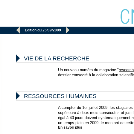


Édition du 25/09/2009

VIE DE LA RECHERCHE
Un nouveau numéro du magazine "
research
dossier consacré à la collaboration scientifi

RESSOURCES HUMAINES
A compter du 1er juillet 2009, les stagiaire
supérieure à deux mois consécutifs et just
égal à 40 jours doivent systématiquement re
un temps plein en 2009, le montant de cette 
En savoir plus