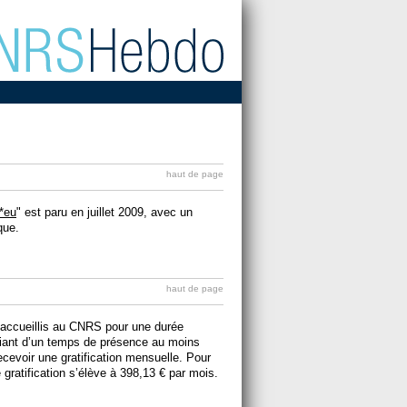
haut de page
*eu
" est paru en juillet 2009, avec un
que.
haut de page
s accueillis au CNRS pour une durée
ifiant d’un temps de présence au moins
cevoir une gratification mensuelle. Pour
gratification s’élève à 398,13 € par mois.