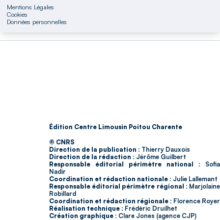
Mentions Légales
Cookies
Données personnelles
Édition Centre Limousin Poitou Charente
© CNRS
Direction de la publication :
Thierry Dauxois
Direction de la rédaction :
Jérôme Guilbert
Responsable éditorial périmètre national :
Sofia
Nadir
Coordination et rédaction nationale :
Julie Lallemant
Responsable éditorial périmètre régional :
Marjolain
Robillard
Coordination et rédaction régionale :
Florence Royer
Réalisation technique :
Frédéric Druilhet
Création graphique :
Clare Jones (agence CJP)