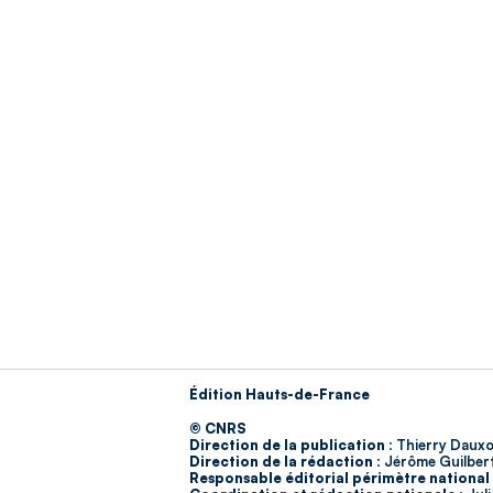
Édition Hauts-de-France
© CNRS
Direction de la publication :
Thierry Dauxo
Direction de la rédaction :
Jérôme Guilber
Responsable éditorial périmètre national 