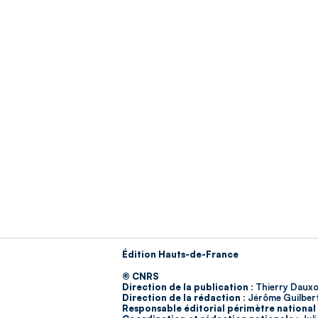
Édition Hauts-de-France
© CNRS
Direction de la publication :
Thierry Dauxo
Direction de la rédaction :
Jérôme Guilber
Responsable éditorial périmètre national 