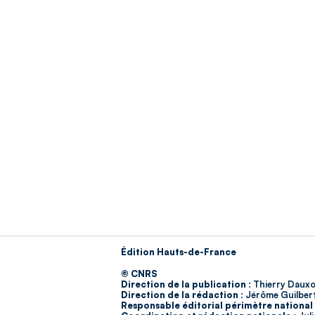
Édition Hauts-de-France
© CNRS
Direction de la publication :
Thierry Dauxo
Direction de la rédaction :
Jérôme Guilber
Responsable éditorial périmètre national 