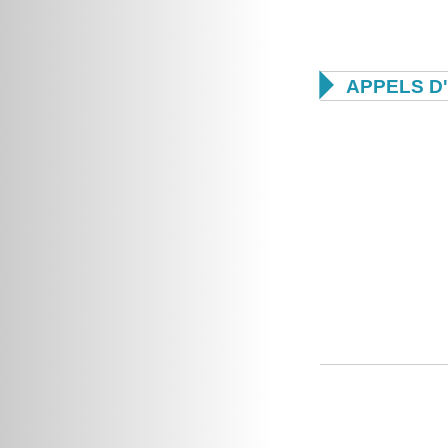

APPELS D