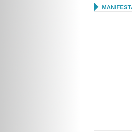

MANIFEST