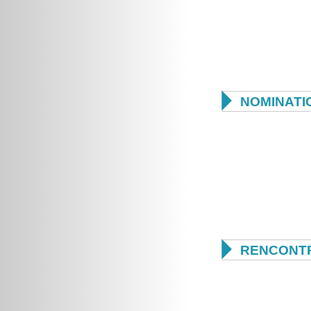

NOMINATI

RENCONTR