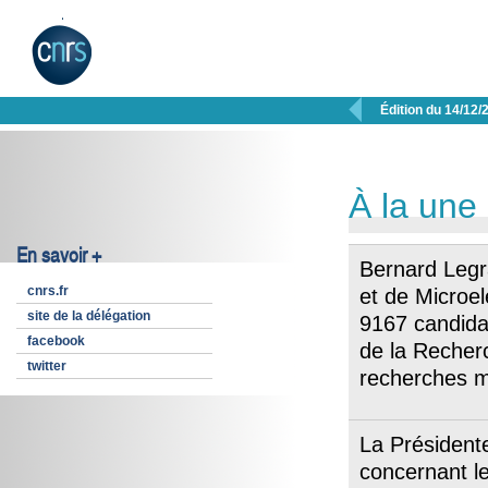

Édition du 14/12/
À la une
En savoir +
Bernard Legr
cnrs.fr
et de Microe
site de la délégation
9167 candidat
facebook
de la Recher
twitter
recherches ma
La Président
concernant le