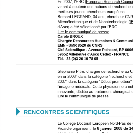
En 2007, l'ERC (
European Research Counci
visant à soutenir des actions de recherche d
meilleurs jeunes chercheurs européens.
Bernard LEGRAND, 34 ans, chercheur CNRS à
Microélectronique et de Nanotechnologie (
I
d'Ascq a été sélectionné par l'ERC.
Lire le communiqué de presse
Carole BROUX
Chargée Ressources Humaines & Communi
EMN - UMR 8520 du CNRS
Cité Scientifique - Avenue Poincaré, BP 600
59652 Villeneuve d'Ascq Cedex - FRANCE
Tél. : 33 (0)3 20 19 78 05
Stéphanie Pitre, chargée de recherche au 
en or 2008" dans la catégorie "recherche et 
2007" dans la catégorie "Début prometteur"
l'imagerie médicale. Cette physicienne a 
innovante, dédiée au traitement chirurgical 
Lire le
communiqué de presse

RENCONTRES SCIENTIFIQUES
Le Collège Doctoral Européen Nord-Pas de 
Picardie organisent le
8 janvier 2008 de 1