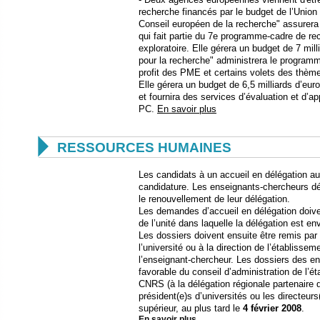
recherche financés par le budget de l’Unio
Conseil européen de la recherche" assurer
qui fait partie du 7e programme-cadre de re
exploratoire. Elle gérera un budget de 7 mil
pour la recherche" administrera le program
profit des PME et certains volets des thèm
Elle gérera un budget de 6,5 milliards d’eu
et fournira des services d’évaluation et d’ap
PC.
En savoir plus

RESSOURCES HUMAINES
Les candidats à un accueil en délégation a
candidature. Les enseignants-chercheurs 
le renouvellement de leur délégation.
Les demandes d’accueil en délégation doiven
de l’unité dans laquelle la délégation est en
Les dossiers doivent ensuite être remis par l
l’université ou à la direction de l’établiss
l’enseignant-chercheur. Les dossiers des e
favorable du conseil d’administration de l’é
CNRS (à la délégation régionale partenaire 
président(e)s d’universités ou les directeur
supérieur, au plus tard le
4 février 2008
.
En savoir plus