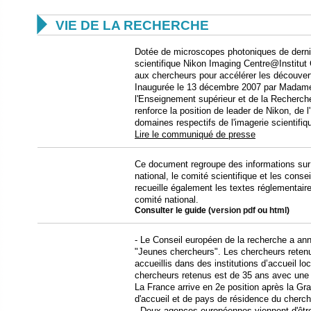

VIE DE LA RECHERCHE
Dotée de microscopes photoniques de derniè
scientifique Nikon Imaging Centre@Institu
aux chercheurs pour accélérer les découver
Inaugurée le 13 décembre 2007 par Madame 
l'Enseignement supérieur et de la Recherche
renforce la position de leader de Nikon, de 
domaines respectifs de l'imagerie scientifiq
Lire le communiqué de presse
Ce document regroupe des informations sur
national, le comité scientifique et les conse
recueille également les textes réglementaire
comité national.
Consulter le guide (
version pdf
ou
html
)
- Le Conseil européen de la recherche a ann
"Jeunes chercheurs". Les chercheurs retenu
accueillis dans des institutions d’accueil 
chercheurs retenus est de 35 ans avec une
La France arrive en 2e position après la Gr
d'accueil et de pays de résidence du cherch
- Deux agences européennes viennent d'être