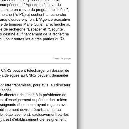
n européenne. L’"Agence exécutive du
a la mise en œuvre du programme "Idées",
cherche (7e PC) et soutient la recherche
liards d’euros environ. L’"Agence exécutive
me de bourses Marie Curie, la recherche au
es de recherche "Espace" et "Sécurité".
ros destiné au financement de la recherche
pui pour toutes les autres parties du 7e
haut de page
u CNRS peuvent télécharger un dossier de
déjà délégués au CNRS peuvent demander
t être transmises, pour avis, au directeur
visagée.
e directeur de l’unité à la présidence de
ement d’enseignement supérieur dont relève
nseignants-chercheurs ayant reçu un avis
tablissement devront être transmis au
de l’établissement), exclusivement par les
s(trices) d’établissement d’enseignement