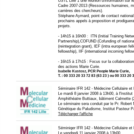
USTL Lille 1 une réunion d'information sur
Cadre 2007-2013 (Ressources humaines, mobil
carrières des chercheurs).
Stéphane Aymard, point de contact national, 
prochains appels à proposition et prodigue
projets.
- 14h15 à 16h00 : ITN (Initial Training Net
Partnership),COFUND (Cofunding of nation
(reintegration grant), IEF (intra european fe
fellowship), IIF (international incoming fello
- 16h15 à 17h15 : Focus sur la collaboratio
des actions Marie Curie.
Isabelle Kustosz
, PCR People Marie Curie,
T. : 00 333 20 33 72 83 (63 23 ) ou 00 333 20 
Séminaire IFR 142 - Médecine Cellulaire et 
Le mardi 8 janvier 2008 à 13h00, à l'Institut
Amphithéatre Buttiaux, bâtiment Calmette 
Le séminaire sera conduit par le Pr. Robe
Génétique du Paludisme, Institut Pasteur Pa
Télécharger l'affiche
Séminiqer IFR 142 - Médecine Cellulaire et 
Le vendredi 11 janvier 2008 à 13h00