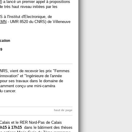
l
) a lancé un premier appel à propositions
e très haut niveau initiées par les
 l'Institut d'Electronique, de
EMN
- UMR 8520 du CNRS) de Villeneuve
cation
69
CNRS, vient de recevoir les prix "Femmes
innovation" et "Ingénieure de l'année
 pour ses travaux dans le domaine de
notamment conçu une mini-caméra
du cancer.
haut de page
Calais et le RER Nord-Pas de Calais
4h15 à 17h15
dans le bâtiment des thèses