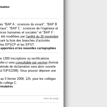
umaines
lles "BAP A : sciences du vivant", "BAP B
iaux", "BAP C : sciences de l’ingénieur et
ences humaines et sociales" et "BAP F :
 été modifiées par
l’arrêté du 26 novembre
xant la liste des branches d’activités
s les EPSCP et les EPST.
 apportées et les nouvelles cartographies
e 1300 inscriptions ou rectifications
Celle-ci sera
consultable par section
(format
 période de réclamation sera alors ouverte
 à l'UPS2299). Vous pouvez déposer une
au 5 février 2008, 12h, pour les collèges
e collège C.
formulaires
haut de page