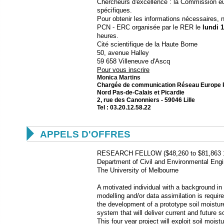
Chercheurs d'excellence : la Commission 
spécifiques.
Pour obtenir les informations nécessaires, 
PCN - ERC organisée par le RER le
lundi 1
heures.
Cité scientifique de la Haute Borne
50, avenue Halley
59 658 Villeneuve d'Ascq
Pour vous inscrire
Monica Martins
Chargée de communication Réseau Europe 
Nord Pas-de-Calais et Picardie
2, rue des Canonniers - 59046 Lille
Tel : 03.20.12.58.22

APPELS D'OFFRES
RESEARCH FELLOW ($48,260 to $81,863 1
Department of Civil and Environmental Engi
The University of Melbourne
A motivated individual with a background in
modelling and/or data assimilation is require
the development of a prototype soil moisture
system that will deliver current and future 
This four year project will exploit soil moi