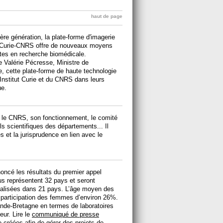
haut de page
re génération, la plate-forme d'imagerie
t Curie-CNRS offre de nouveaux moyens
tes en recherche biomédicale.
Valérie Pécresse, Ministre de
, cette plate-forme de haute technologie
l'Institut Curie et du CNRS dans leurs
ue.
 le CNRS, son fonctionnement, le comité
ils scientifiques des départements... Il
s et la jurisprudence en lien avec le
oncé les résultats du premier appel
s représentent 32 pays et seront
localisées dans 21 pays. L’âge moyen des
 participation des femmes d’environ 26%.
ande-Bretagne en termes de laboratoires
eur. Lire le
communiqué de presse
 créées afin de gérer des projets de