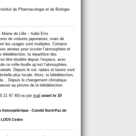
Institut de Pharmacologie et de Biologie
Mairie de Lille – Salle Erro
oms de voitures japonaises, mais de
dont les usages sont multiples. Certains
uses années pour scruter l’atmosphère et
télédétection, la répartition des
hui être étudiée depuis l’espace, avec
 de ce mille-feuille qu’est l’atmosphère.
atiale. Depuis le sol, radars et lasers sont
elle plus locale. Alors, la télédétection,
cela… Depuis le changement climatique
asser au prisme de la télédétection.
 20 21 87 40) ou par
mail
avant le 10
ion Atmosphérique - Comité Nord-Pas de
73 LOOS Cedex