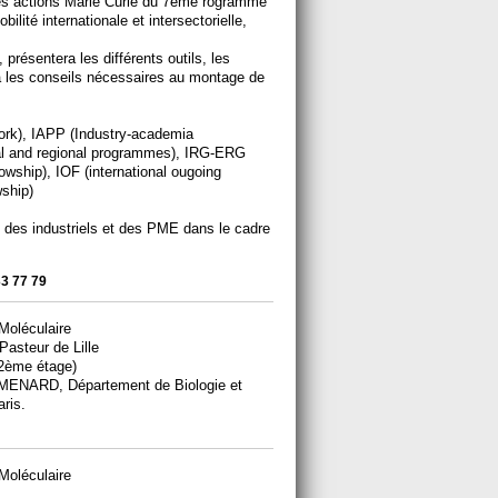
 les actions Marie Curie du 7ème rogramme
ité internationale et intersectorielle,
présentera les différents outils, les
ra les conseils nécessaires au montage de
work), IAPP (Industry-academia
al and regional programmes), IRG-ERG
llowship), IOF (international ougoing
wship)
n des industriels et des PME dans le cadre
33 77 79
Moléculaire
 Pasteur de Lille
(2ème étage)
rt MENARD, Département de Biologie et
ris.
Moléculaire