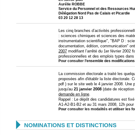
Aurélie ROBBE
Service du Personnel et des Ressources H
Délégation Nord Pas de Calais et Picardie
03 20 12 28 13
Les cinq branches d’activités professionne
: sciences chimiques et sciences des matér
instrumentation scientifique", "BAP D : sci
documentation, édition, communication" ont
2007
modifiant l’arrêté du 1er février 2002 fi
professionnelles et des emplois types dan
Pour consulter
l’ensemble des modifications
La commission électorale a traité les quelqu
proposées afin d'établir la liste électorale. 
pdf ) sur le site web le 4 janvier 2008. Une
jusqu'au
21 janvier 2008
(date de réception
demande en ligne
.
Rappel : Le dépôt des candidatures est fixé 
A1-A2-B1-B2 et au 31 mars 2008, 12h pour l
Pour
consulter les modalités
et utiliser les 

NOMINATIONS ET DISTINCTIONS