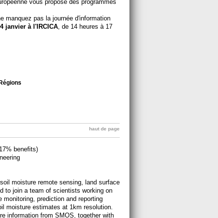
européenne vous propose des programmes
ne manquez pas la journée d'information
4 janvier à l'IRCICA
, de 14 heures à 17
Régions
haut de page
7% benefits)
neering
 soil moisture remote sensing, land surface
d to join a team of scientists working on
 monitoring, prediction and reporting
soil moisture estimates at 1km resolution.
sture information from SMOS, together with