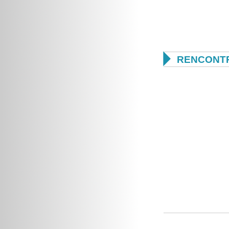

RENCONTR