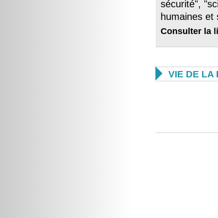
sécurité", "s
humaines et 
Consulter la
l

VIE DE L