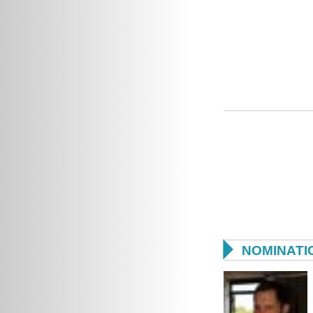

NOMINATI