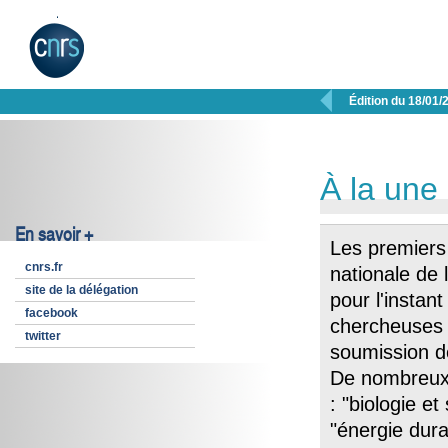

Édition du 18/01/
À la une
En savoir +
Les premiers
cnrs.fr
nationale de
site de la délégation
pour l'insta
facebook
chercheuses e
twitter
soumission d
De nombreux 
: "biologie e
"énergie dura