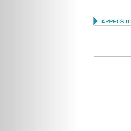

APPELS D