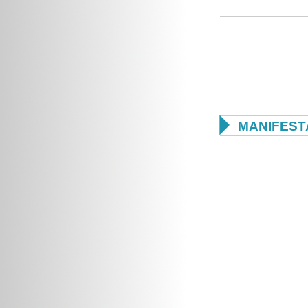

MANIFEST