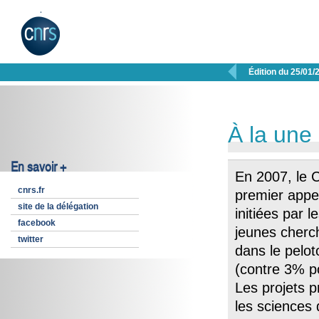

Édition du 25/01/
À la une
En savoir +
En 2007, le 
cnrs.fr
premier appel
site de la délégation
initiées par 
facebook
jeunes cherc
twitter
dans le pelo
(contre 3% p
Les projets p
les sciences 