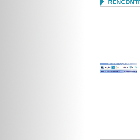

RENCONTR