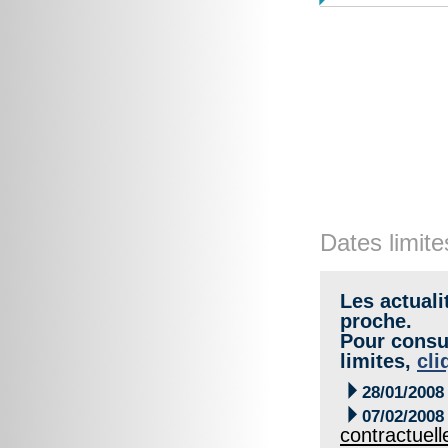
Dates limite
Les actuali
proche.
Pour consul
limites,
cli

28/01/2008

07/02/2008
contractuell