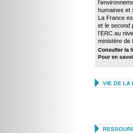
l'environnem
humaines et 
La France est
et le second 
l'ERC au niv
ministère de
Consulter la
l
Pour en savoi

VIE DE L

RESSOUR