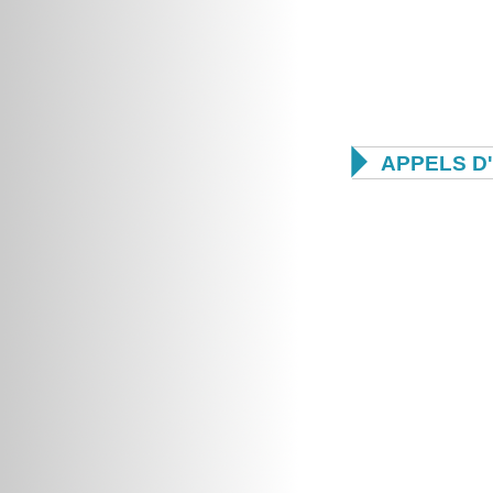

APPELS D