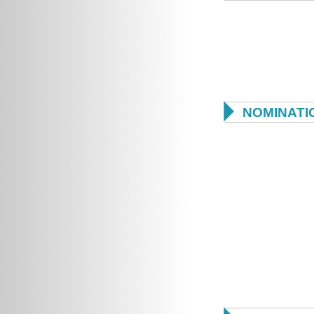

NOMINATI