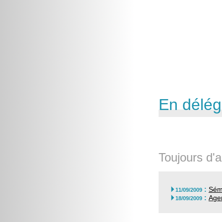
En délég
Toujours d'a
:
Sémi

11/09/2009
:
Agen

18/09/2009