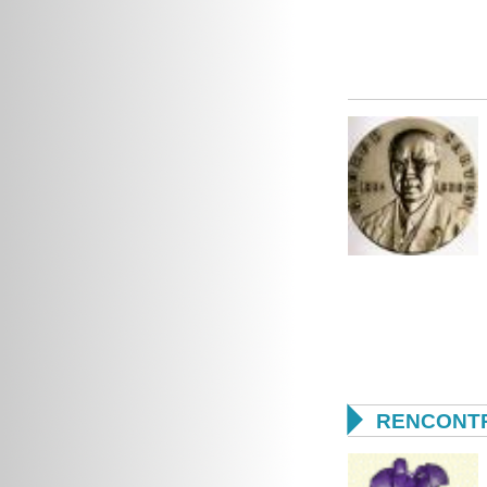

RENCONTR