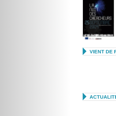

VIENT DE 

ACTUALIT