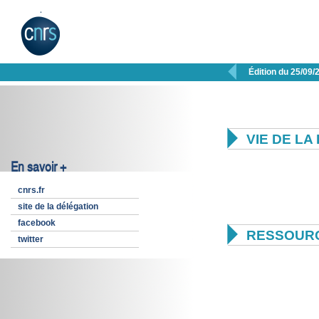

Édition du 25/09/

VIE DE L
En savoir +
cnrs.fr
site de la délégation
facebook

RESSOUR
twitter