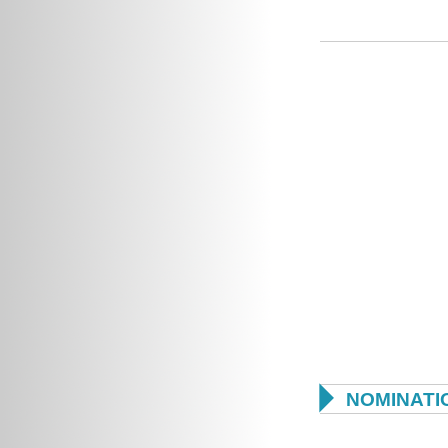

NOMINATI