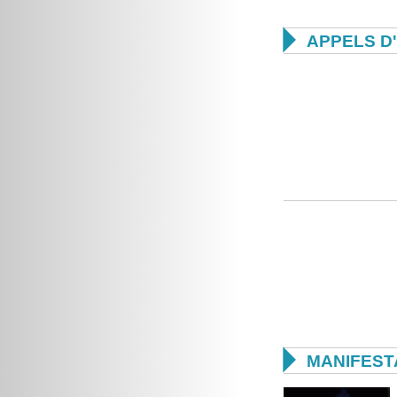

APPELS D

MANIFEST