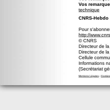
Vos remarques
technique
CNRS-Hebdo N
Pour s'abonner 
http://www.cn
© CNRS
Directeur de la
Directeur de l
Cellule commun
Informations n
(Secrétariat gé
Mentions Légales
-
Cookies