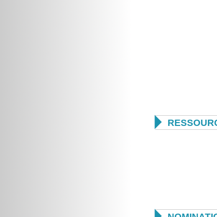

RESSOUR

NOMINATI