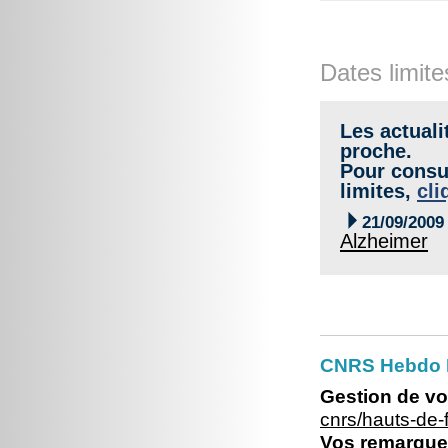
Dates limite
Les actuali
proche.
Pour consul
limites,
cli

21/09/2009
Alzheimer
CNRS Hebdo 
Gestion de vo
cnrs/hauts-de
Vos remarques