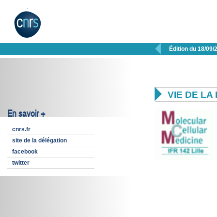

Édition du 18/09/

VIE DE L
En savoir +
cnrs.fr
site de la délégation
facebook
twitter