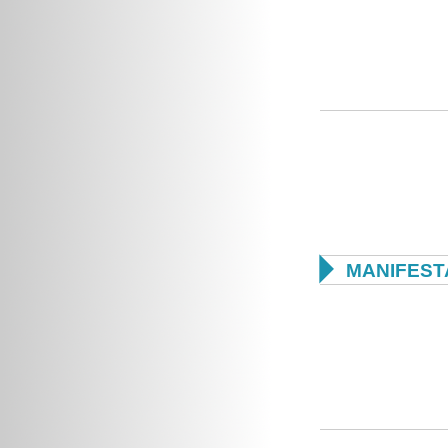

MANIFEST