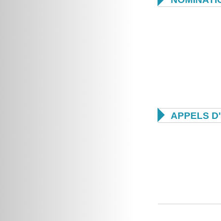

APPELS D