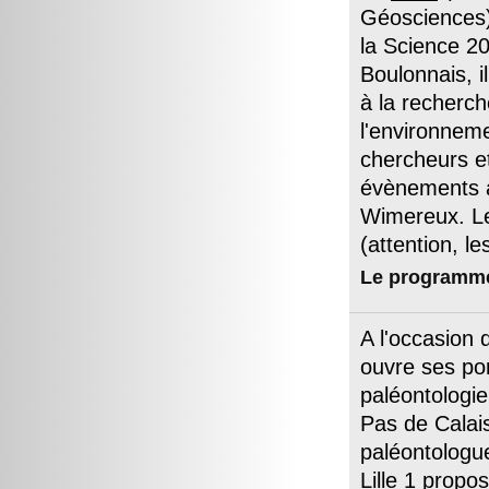
Géosciences) 
la Science 20
Boulonnais, 
à la recherc
l'environnem
chercheurs e
évènements au
Wimereux. Le 
(attention, l
Le programm
A l'occasion 
ouvre ses por
paléontologie
Pas de Calais
paléontolog
Lille 1
propose