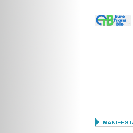

MANIFEST