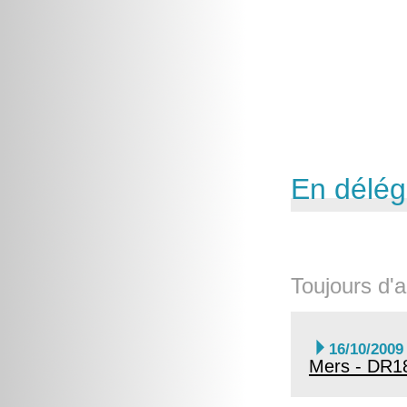
En délég
Toujours d'a

16/10/2009
Mers - DR1