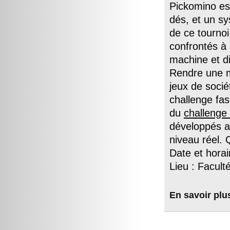
Pickomino est
dés, et un s
de ce tourno
confrontés à
machine et di
Rendre une m
jeux de socié
challenge fasc
du
challenge
développés au
niveau réel.
Date et horai
Lieu : Facul
En savoir plu