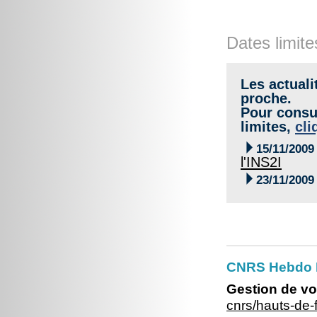
Dates limite
Les actuali
proche.
Pour consul
limites,
cli

15/11/2009
l'INS2I

23/11/2009
CNRS Hebdo 
Gestion de vo
cnrs/hauts-de