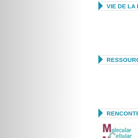

VIE DE L

RESSOUR

RENCONTR