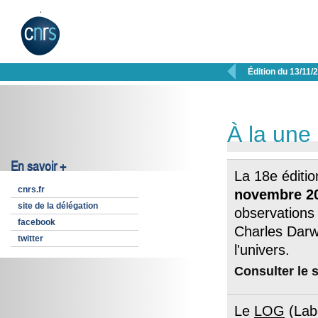

Édition du 13/11/
À la une
En savoir +
La 18e éditio
cnrs.fr
novembre 2
site de la délégation
observations 
facebook
Charles Darwi
twitter
l'univers.
Consulter le s
Le
LOG
(Labo