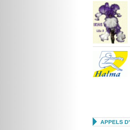

APPELS D