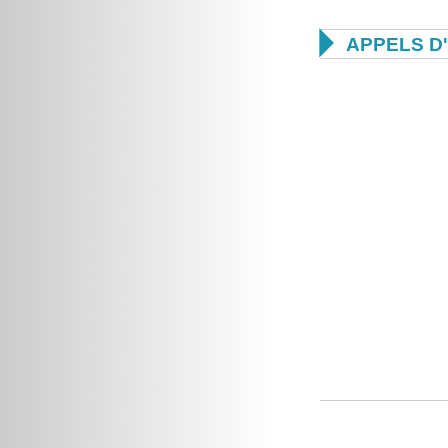

APPELS D