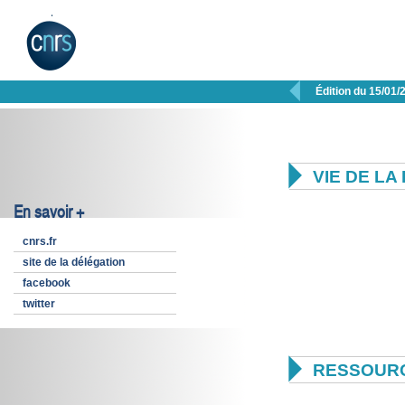

Édition du 15/01/

VIE DE L
En savoir +
cnrs.fr
site de la délégation
facebook
twitter

RESSOUR