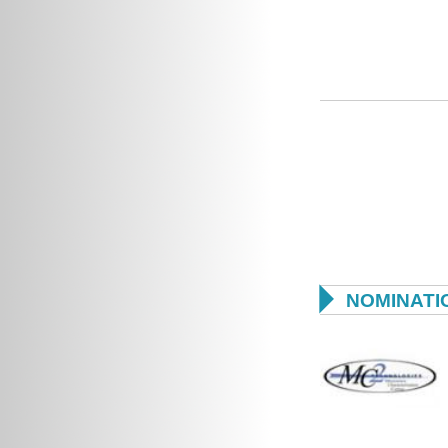

NOMINATI