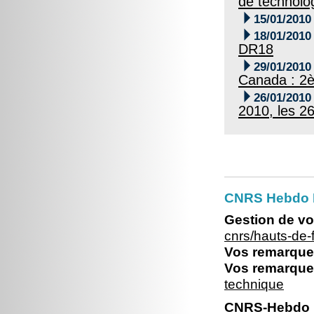
de technolo

15/01/2010

18/01/2010
DR18

29/01/2010
Canada : 2è

26/01/2010
2010, les 2
CNRS Hebdo 
Gestion de vo
cnrs/hauts-de
Vos remarques
Vos remarques
technique
CNRS-Hebdo N