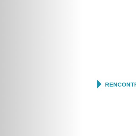

RENCONTR