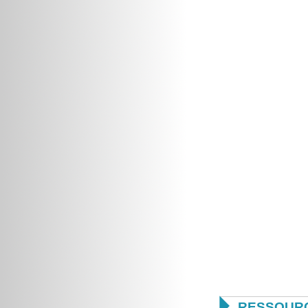

RESSOUR