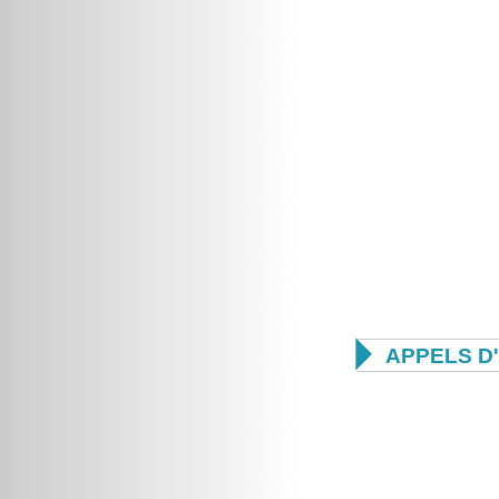

APPELS D