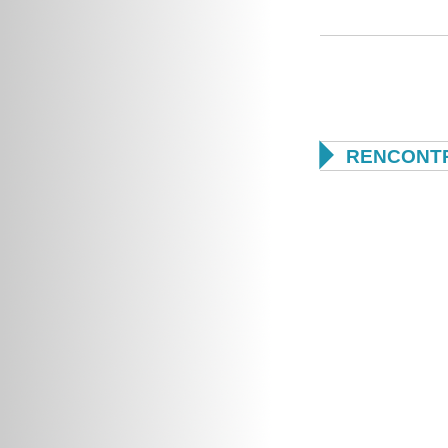

RENCONTR