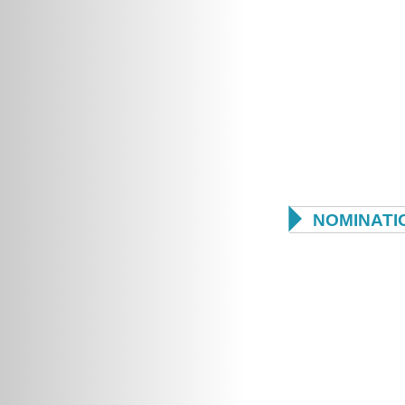

NOMINATI