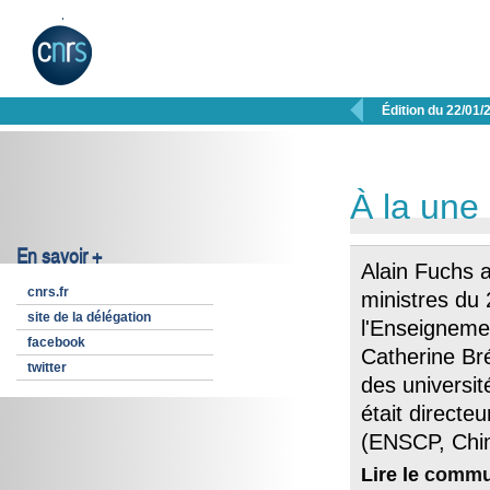

Édition du 22/01/
À la une
En savoir +
Alain Fuchs 
cnrs.fr
ministres du 
site de la délégation
l'Enseignemen
facebook
Catherine Br
twitter
des universi
était directe
(ENSCP, Chim
Lire le
commu