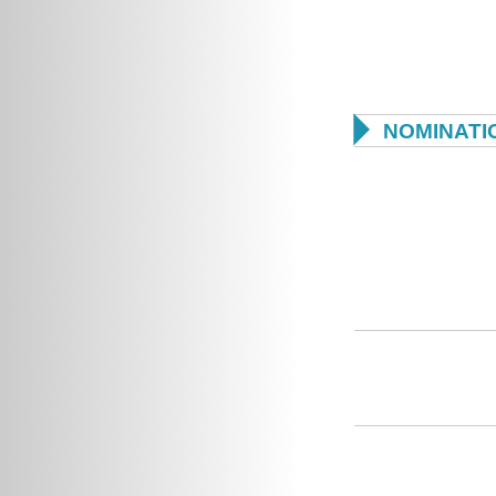

NOMINATI