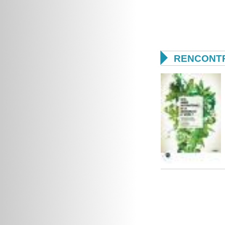

RENCONTR