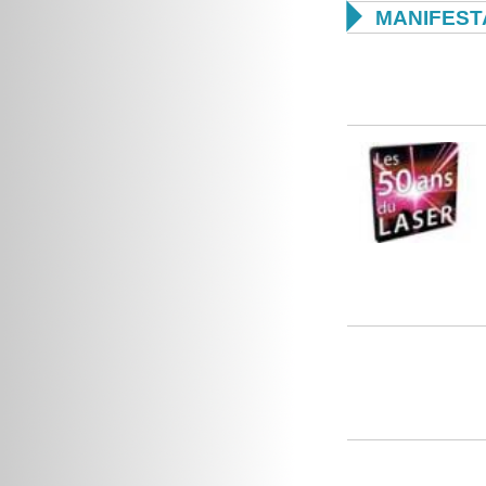

MANIFEST