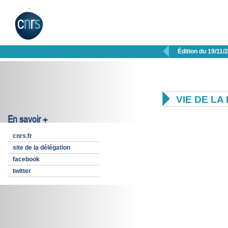

Édition du 19/11/

VIE DE L
En savoir +
cnrs.fr
site de la délégation
facebook
twitter