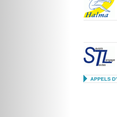

APPELS D