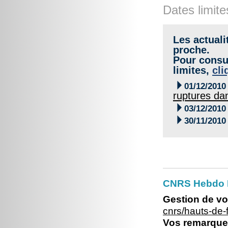
Dates limite
Les actuali
proche.
Pour consul
limites,
cli

01/12/2010
ruptures da

03/12/2010

30/11/2010
CNRS Hebdo 
Gestion de vo
cnrs/hauts-de
Vos remarques