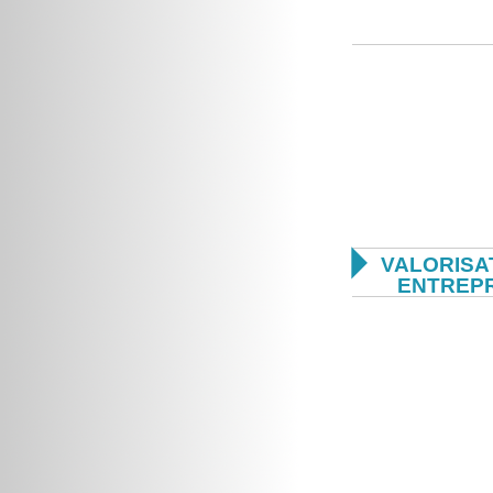

VALORISA
ENTREP