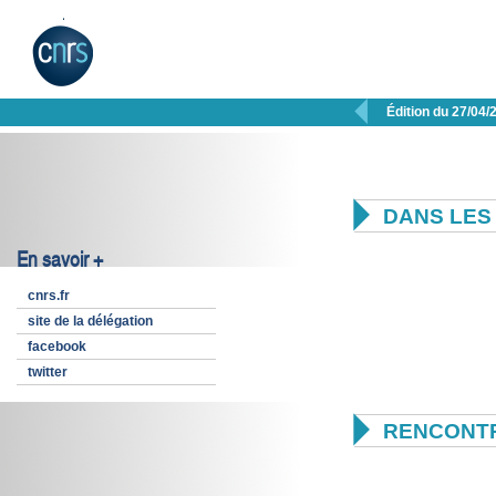

Édition du 27/04/

DANS LES 
En savoir +
cnrs.fr
site de la délégation
facebook
twitter

RENCONTR