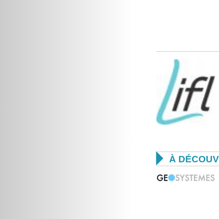

À DÉCOUV