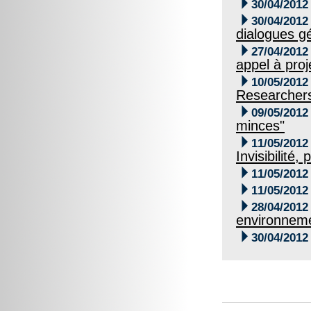

30/04/2012

30/04/2012
dialogues g

27/04/2012
appel à proj

10/05/2012
Researcher

09/05/2012
minces"

11/05/2012
Invisibilité

11/05/2012

11/05/2012

28/04/2012
environnem

30/04/2012