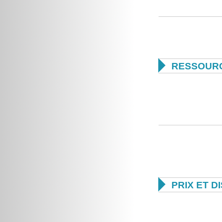

RESSOURC

PRIX ET D