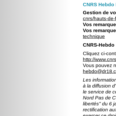
CNRS Hebdo 
Gestion de vo
cnrs/hauts-de
Vos remarques
Vos remarques
technique
CNRS-Hebdo N
Cliquez ci-con
http://www.cn
Vous pouvez no
hebdo@dr18.cn
Les information
à la diffusion 
le service de 
Nord Pas de Ca
libertés" du 6 
rectification a
exercer ce droi