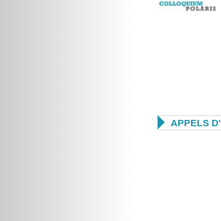

APPELS D