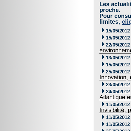
Les actuali
proche.
Pour consul
limites,
cli

15/05/2012

15/05/2012

22/05/2012
environnem

13/05/2012

15/05/2012

25/05/2012
Innovation,

23/05/2012

24/05/2012
Atlantique 

11/05/2012
Invisibilité

11/05/2012

11/05/2012
