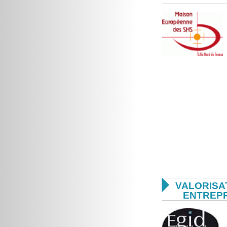

VALORISA
ENTREP