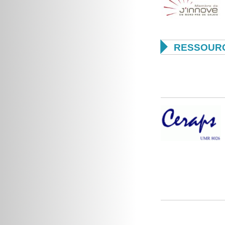

RESSOURC