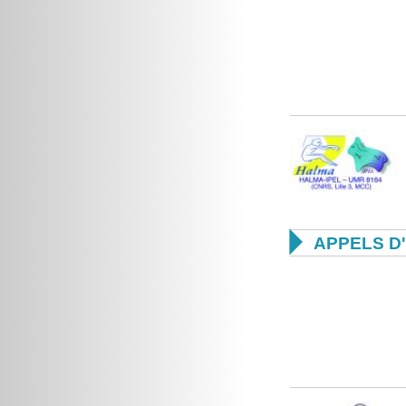

APPELS D