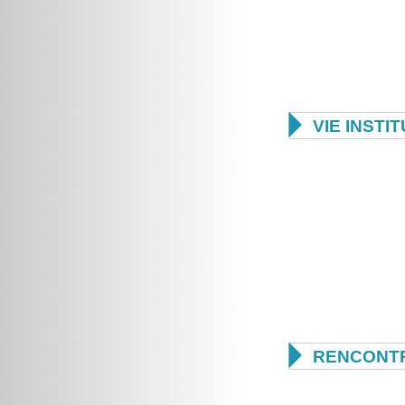

VIE INSTI

RENCONTR