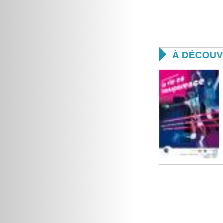

À DÉCOUV