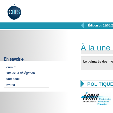

Édition du 11/05/
À la une
En savoir +
Le palmarès des
méd
cnrs.fr
site de la délégation
facebook

POLITIQU
twitter