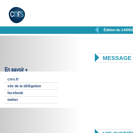

Édition du 14/09/

MESSAGE 
En savoir +
cnrs.fr
site de la délégation
facebook
twitter