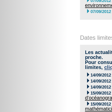

07/09/2012
environneme

07/09/2012
Dates limite
Les actuali
proche.
Pour consul
limites,
cli

14/09/2012

14/09/2012

14/09/2012

15/09/2012
d'océanogra

15/09/2012
mathématici