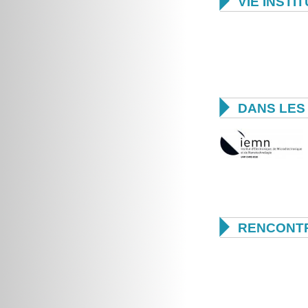

VIE INSTI

DANS LES 

RENCONTR