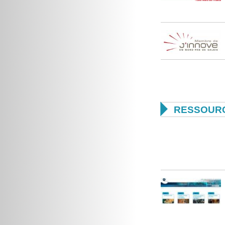

RESSOURC