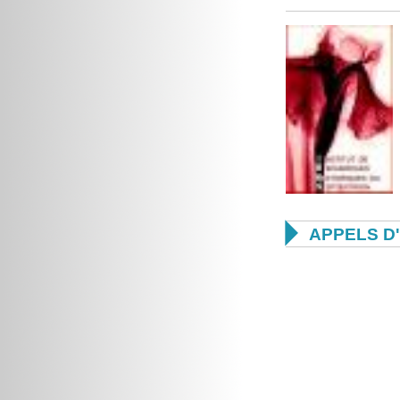

APPELS D