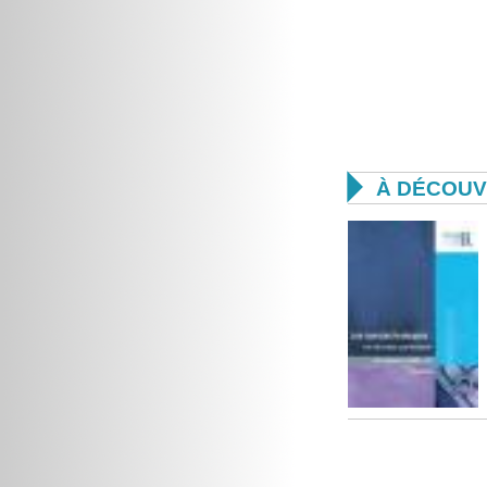

À DÉCOUV