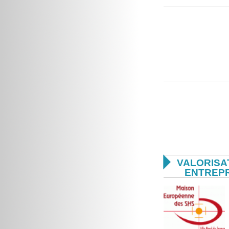

VALORISA
ENTREP