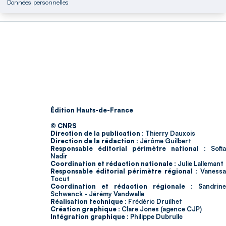
Données personnelles
Édition Hauts-de-France
© CNRS
Direction de la publication :
Thierry Dauxois
Direction de la rédaction :
Jérôme Guilbert
Responsable éditorial périmètre national :
Sofia
Nadir
Coordination et rédaction nationale :
Julie Lallemant
Responsable éditorial périmètre régional :
Vaness
Tocut
Coordination et rédaction régionale :
Sandrine
Schwenck - Jérémy Vandwalle
Réalisation technique :
Frédéric Druilhet
Création graphique :
Clare Jones (agence CJP)
Intégration graphique :
Philippe Dubrulle