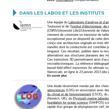

DANS LES LABOS ET LES INSTITUTS
Une équipe du
Laboratoire d’analyse et d’a
Toulouse) et de l’
Institut d’électronique, de
(CNRS/Université Lille1/Université de Vale
viennent de construire un transistor de tai
exceptionnel pour un dispositif de cette dim
conçu une architecture originale en trois d
nanofils dont la conductivité est contrôlée 
longueur. Ces résultats, publiés dans la re
alternatives aux structures planaires des 
Ces transistors 3D permettraient ainsi d’acc
microélectroniques.
La référence bibliograp
based field effect transistors for ultimate s
Nanoscale, en ligne le 23 janvier 2013 (do
En savoir plus
Une étude récemment menée par des cher
géosciences
(LOG) en association avec de
du climat et de l'environnement
(LSCE), du
(Norwich, UK), du
Plymouth marine laborato
foundation for ocean science
(SAHFOS) a pe
rapide d'un groupe de phytoplancton clef, l