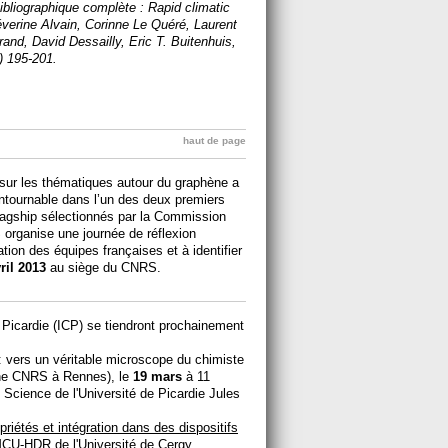
ibliographique complète : Rapid climatic
Séverine Alvain, Corinne Le Quéré, Laurent
nd, David Dessailly, Eric T. Buitenhuis,
) 195-201.
haut de page
s sur les thématiques autour du graphène a
ontournable dans l’un des deux premiers
agship sélectionnés par la Commission
 organise une journée de réflexion
ation des équipes françaises et à identifier
ril 2013
au siège du CNRS.
 Picardie (ICP) se tiendront prochainement
 vers un véritable microscope du chimiste
che CNRS à Rennes), le
19 mars
à 11
 Science de l'Université de Picardie Jules
riétés et intégration dans des dispositifs
MCU-HDR de l'Université de Cergy