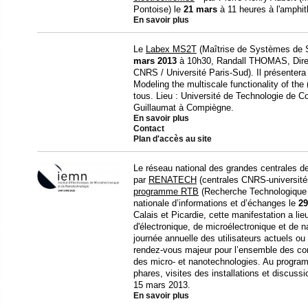
Pontoise) le
21 mars
à 11 heures à l'amphith
En savoir plus
Le
Labex MS2T
(Maîtrise de Systèmes de 
mars 2013
à 10h30, Randall THOMAS, Dire
CNRS / Université Paris-Sud). Il présentera 
Modeling the multiscale functionality of th
tous. Lieu : Université de Technologie de 
Guillaumat à Compiègne.
En savoir plus
Contact
Plan d'accès au site
Le réseau national des grandes centrales d
par
RENATECH
(centrales CNRS-université
programme RTB
(Recherche Technologique 
nationale d’informations et d’échanges le
29
Calais et Picardie, cette manifestation a lie
d'électronique, de microélectronique et de 
journée annuelle des utilisateurs actuels o
rendez-vous majeur pour l’ensemble des co
des micro- et nanotechnologies. Au program
phares, visites des installations et discussi
15 mars 2013.
En savoir plus