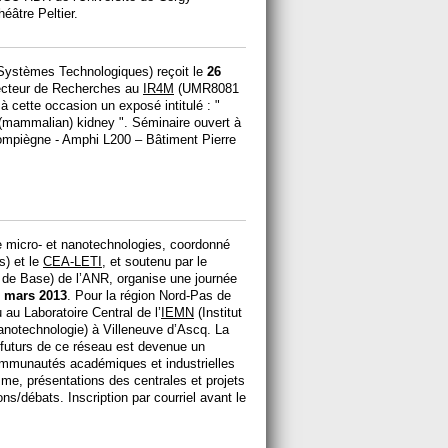
éâtre Peltier.
Systèmes Technologiques) reçoit le
26
cteur de Recherches au
IR4M
(UMR8081
à cette occasion un exposé intitulé : "
e (mammalian) kidney ". Séminaire ouvert à
Compiègne - Amphi L200 – Bâtiment Pierre
e micro- et nanotechnologies, coordonné
s) et le
CEA-LETI
, et soutenu par le
de Base) de l’ANR, organise une journée
 mars 2013
. Pour la région Nord-Pas de
u au Laboratoire Central de l’
IEMN
(Institut
nanotechnologie) à Villeneuve d’Ascq. La
u futurs de ce réseau est devenue un
mmunautés académiques et industrielles
me, présentations des centrales et projets
ons/débats. Inscription par courriel avant le