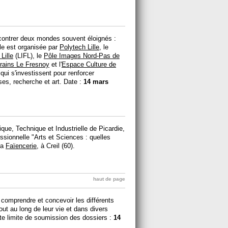
encontrer deux mondes souvent éloignés :
lle est organisée par
Polytech Lille
, le
Lille
(LIFL), le
Pôle Images Nord-Pas de
orains Le Fresnoy
et l'
Espace Culture de
qui s'investissent pour renforcer
ises, recherche et art. Date :
14 mars
ique, Technique et Industrielle de Picardie,
sionnelle "Arts et Sciences : quelles
 la
Faïencerie
, à Creil (60).
haut de page
 comprendre et concevoir les différents
t au long de leur vie et dans divers
ate limite de soumission des dossiers :
14