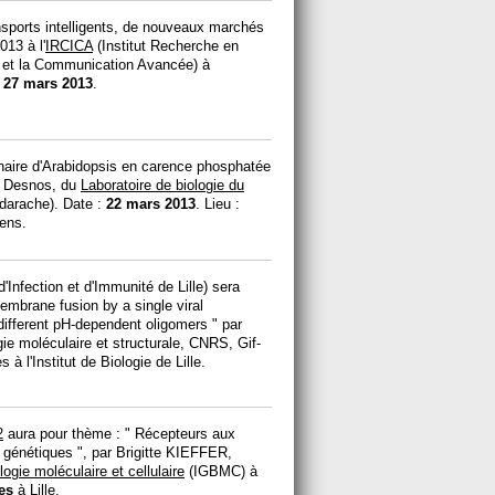
ports intelligents, de nouveaux marchés
013 à l'
IRCICA
(Institut Recherche en
 et la Communication Avancée) à
:
27 mars 2013
.
cinaire d'Arabidopsis en carence phosphatée
y Desnos, du
Laboratoire de biologie du
arache). Date :
22 mars 2013
. Lieu :
ens.
'Infection et d'Immunité de Lille) sera
embrane fusion by a single viral
 different pH-dependent oligomers " par
ie moléculaire et structurale, CNRS, Gif-
 à l'Institut de Biologie de Lille.
2
aura pour thème : " Récepteurs aux
 génétiques ", par Brigitte KIEFFER,
logie moléculaire et cellulaire
(IGBMC) à
es
à Lille.