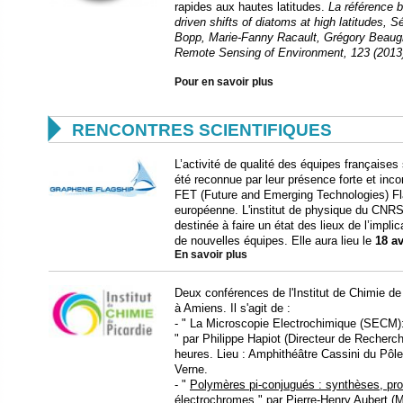
rapides aux hautes latitudes.
La référence b
driven shifts of diatoms at high latitudes, 
Bopp, Marie-Fanny Racault, Grégory Beaugra
Remote Sensing of Environment, 123 (2013
Pour en savoir plus

RENCONTRES SCIENTIFIQUES
L’activité de qualité des équipes française
été reconnue par leur présence forte et inc
FET (Future and Emerging Technologies) Fl
européenne. L'institut de physique du CNRS
destinée à faire un état des lieux de l’implic
de nouvelles équipes. Elle aura lieu le
18 av
En savoir plus
Deux conférences de l'Institut de Chimie de
à Amiens. Il s'agit de :
- " La Microscopie Electrochimique (SECM):
" par Philippe Hapiot (Directeur de Recher
heures. Lieu : Amphithéâtre Cassini du Pôle
Verne.
- "
Polymères pi-conjugués : synthèses, prop
électrochromes
" par Pierre-Henry Aubert (