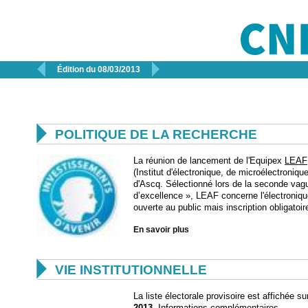


Édition du 08/03/2013

POLITIQUE DE LA RECHERCHE
La réunion de lancement de l'Equipex
LEAF
(Institut d'électronique, de microélectroniq
d'Ascq. Sélectionné lors de la seconde vag
d’excellence », LEAF concerne l'électronique
ouverte au public mais inscription obligatoir
En savoir plus

VIE INSTITUTIONNELLE
La liste électorale provisoire est affichée su
2013.
Informations
complémentaires.