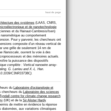
haut de page
rchitecture des systèmes
(LAAS, CNRS,
 microélectronique et de nanotechnologie
nciennes et du Hainaut-Cambresis/Isen)
lle nanométrique au comportement
ension. Pour y parvenir, les chercheurs ont
imensions composée d’un réseau vertical de
par une grille de seulement 14 nm de
vue
Nanoscale
, ouvrent la voie à des
microprocesseurs et des mémoires actuels.
roître la puissance des dispositifs
hique complète : Vertical nanowire array-
caling. G. Larrieu and X.-L. Han.
i:10.1039/C3NR33738C).
cheurs du
Laboratoire d'océanologie et
s chercheurs du
Laboratoire des sciences
Tyndall centre for climate change research
ry
(UK) et de la
Sir Alister Hardy
rmis de mettre en évidence la réponse
es diatomées, aux variations climatiques