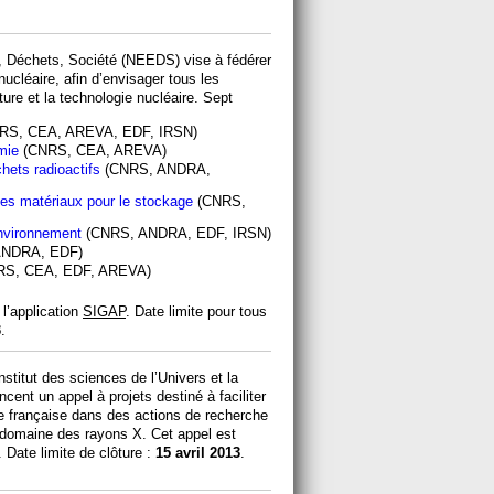
, Déchets, Société (NEEDS) vise à fédérer
 nucléaire, afin d’envisager tous les
ature et la technologie nucléaire. Sept
RS, CEA, AREVA, EDF, IRSN)
mie
(CNRS, CEA, AREVA)
hets radioactifs
(CNRS, ANDRA,
es matériaux pour le stockage
(CNRS,
environnement
(CNRS, ANDRA, EDF, IRSN)
ANDRA, EDF)
S, CEA, EDF, AREVA)
l’application
SIGAP
. Date limite pour tous
3
.
’institut des sciences de l’Univers et la
ncent un appel à projets destiné à faciliter
e française dans des actions de recherche
e domaine des rayons X. Cet appel est
 Date limite de clôture :
15 avril 2013
.