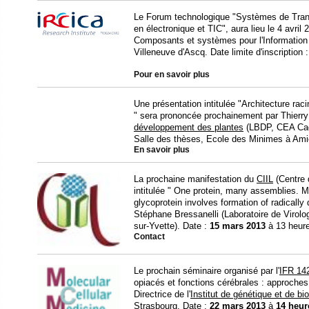
Le Forum technologique "Systèmes de Trans
en électronique et TIC", aura lieu le 4 avril 2
Composants et systèmes pour l'Information
Villeneuve d'Ascq. Date limite d'inscription 
Pour en savoir plus
Une présentation intitulée "Architecture ra
" sera prononcée prochainement par Thierr
développement des plantes
(LBDP, CEA Cad
Salle des thèses, Ecole des Minimes à Ami
En savoir plus
La prochaine manifestation du
CIIL
(Centre d
intitulée " One protein, many assemblies. M
glycoprotein involves formation of radically
Stéphane Bressanelli (Laboratoire de Virolog
sur-Yvette). Date :
15 mars
2013
à 13 heures
Contact
Le prochain séminaire organisé par l'
IFR 14
opiacés et fonctions cérébrales : approches
Directrice de l'
Institut de génétique et de bio
Strasbourg. Date :
22 mars
2013
à
14 heur