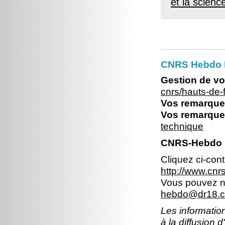
et la scienc
CNRS Hebdo 
Gestion de vo
cnrs/hauts-de
Vos remarques
Vos remarques
technique
CNRS-Hebdo N
Cliquez ci-con
http://www.cn
Vous pouvez no
hebdo@dr18.cn
Les information
à la diffusion 