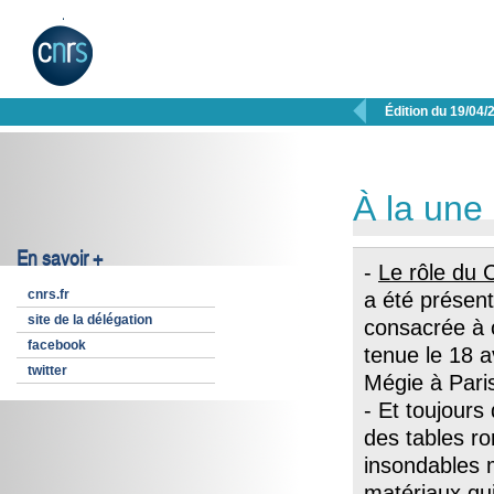

Édition du 19/04/
À la une
En savoir +
-
Le rôle du
cnrs.fr
a été présent
site de la délégation
consacrée à 
facebook
tenue le 18 
twitter
Mégie à Pari
- Et toujours
des tables r
insondables 
matériaux qui