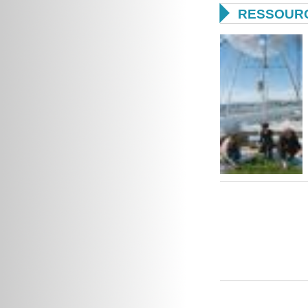

RESSOURC