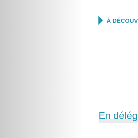

À DÉCOUV
En délég