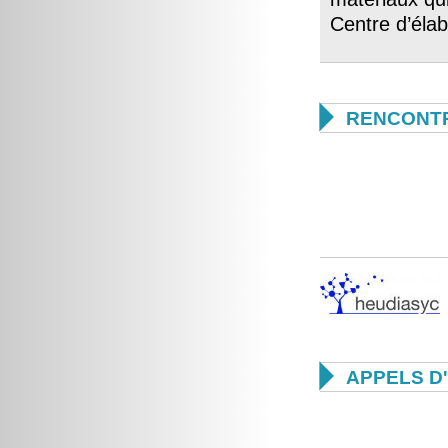
Centre d’élab

RENCONTR

APPELS D