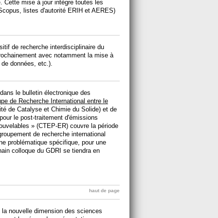
. Cette mise à jour intègre toutes les
copus, listes d'autorité ERIH et AERES)
tif de recherche interdisciplinaire du
rochainement avec notamment la mise à
 de données, etc.).
ans le bulletin électronique des
pe de Recherche International entre le
té de Catalyse et Chimie du Solide) et de
our le post-traitement d'émissions
enouvelables » (CTEP-ER) couvre la période
roupement de recherche international
'une problématique spécifique, pour une
hain colloque du GDRI se tiendra en
haut de page
 la nouvelle dimension des sciences