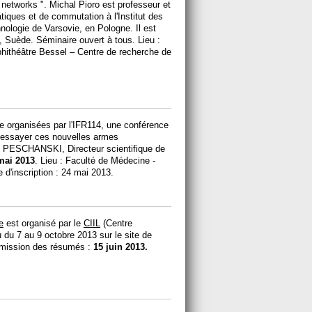
networks ". Michal Pioro est professeur et
tiques et de commutation à l'Institut des
nologie de Varsovie, en Pologne. Il est
, Suède. Séminaire ouvert à tous. Lieu :
hithéâtre Bessel – Centre de recherche de
e organisées par l'IFR114, une conférence
 d'essayer ces nouvelles armes
rc PESCHANSKI, Directeur scientifique de
mai 2013
. Lieu : Faculté de Médecine -
 d'inscription : 24 mai 2013.
e
est organisé par le
CIIL
(Centre
ieu du 7 au 9 octobre 2013 sur le site de
soumission des résumés :
15 juin 2013.