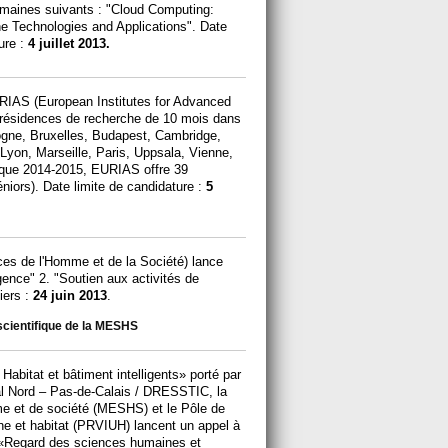
omaines suivants : "Cloud Computing:
e Technologies and Applications". Date
ure :
4 juillet 2013.
URIAS (European Institutes for Advanced
résidences de recherche de 10 mois dans
logne, Bruxelles, Budapest, Cambridge,
Lyon, Marseille, Paris, Uppsala, Vienne,
ique 2014-2015, EURIAS offre 39
niors). Date limite de candidature :
5
s de l'Homme et de la Société) lance
gence" 2. "Soutien aux activités de
iers :
24 juin 2013
.
scientifique de la MESHS
abitat et bâtiment intelligents» porté par
nal Nord – Pas-de-Calais / DRESSTIC, la
e et de société (MESHS) et le Pôle de
ine et habitat (PRVIUH) lancent un appel à
lé «Regard des sciences humaines et