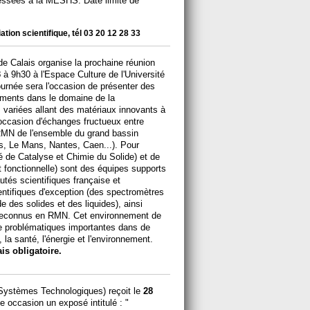
dressées à la MESHS. Date limite de
.
tion scientifique, tél 03 20 12 28 33
e Calais organise la prochaine réunion
3
à 9h30 à l'Espace Culture de l'Université
ournée sera l'occasion de présenter des
ements dans le domaine de la
 variées allant des matériaux innovants à
l'occasion d'échanges fructueux entre
 RMN de l'ensemble du grand bassin
es, Le Mans, Nantes, Caen...). Pour
é de Catalyse et Chimie du Solide) et de
t fonctionnelle) sont des équipes supports
tés scientifiques française et
ientifiques d'exception (des spectromètres
 des solides et des liquides), ainsi
e reconnus en RMN. Cet environnement de
e problématiques importantes dans de
la santé, l'énergie et l'environnement.
ais obligatoire.
Systèmes Technologiques) reçoit le
28
e occasion un exposé intitulé : "