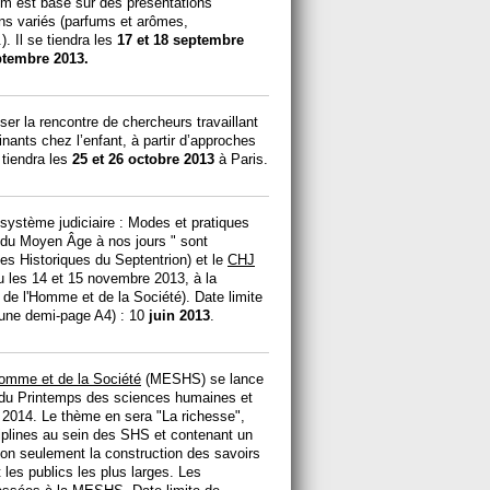
m est basé sur des présentations
zons variés (parfums et arômes,
. Il se tiendra les
17 et 18 septembre
ptembre 2013.
ser la rencontre de chercheurs travaillant
nants chez l’enfant, à partir d’approches
e tiendra les
25 et 26 octobre 2013
à Paris.
 système judiciaire : Modes et pratiques
e, du Moyen Âge à nos jours " sont
es Historiques du Septentrion) et le
CHJ
ieu les 14 et 15 novembre 2013, à la
e l'Homme et de la Société). Date limite
 une demi-page A4) : 10
juin 2013
.
omme et de la Société
(MESHS) se lance
n du Printemps des sciences humaines et
il 2014. Le thème en sera "La richesse",
sciplines au sein des SHS et contenant un
non seulement la construction des savoirs
les publics les plus larges. Les