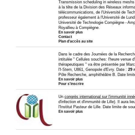
Transmission scheduling in wireless meshs 
à la tête de la Division des Réseaux informa
télécommunications, de l'Université de Tech
professeur également à l'Université de Lund
Université de Technologie Compiègne - Amp
Royallieu à Compiègne.
En savoir plus
Contact
Plan d'accès au site
Dans le cadre des Journées de la Recherch
intitulée " Cellules souches: l'heure venue
thérapeutiques " va être présentée par Ma
l'I-Stem, U861, Genopole d'Evry. Date :
29 
Pôle Recherche, amphithéâtre B. Date limite
En savoir plus
Pour s'inscrire
Un
congrès international sur l'immunité inné
d'infection et d'immunité de Lille). Il aura l
l'Institut Pasteur de Lille. Date limite de 
En savoir plus