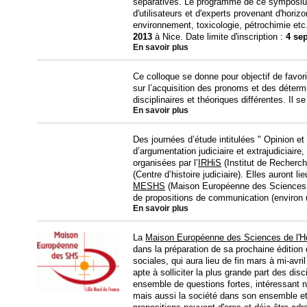
séparatives. Le programme de ce symposiu
d'utilisateurs et d'experts provenant d'hori
environnement, toxicologie, pétrochimie etc.)
2013
à Nice. Date limite d'inscription :
4 se
En savoir plus
Ce colloque se donne pour objectif de favori
sur l’acquisition des pronoms et des détermi
disciplinaires et théoriques différentes. Il s
En savoir plus
Des journées d’étude intitulées " Opinion et
d’argumentation judiciaire et extrajudiciair
organisées par l’
IRHiS
(Institut de Recherch
(Centre d’histoire judiciaire). Elles auront l
MESHS
(Maison Européenne des Sciences d
de propositions de communication (environ
En savoir plus
La
Maison Européenne des Sciences de l'H
dans la préparation de sa prochaine éditio
sociales, qui aura lieu de fin mars à mi-avr
apte à solliciter la plus grande part des di
ensemble de questions fortes, intéressant 
mais aussi la société dans son ensemble et 