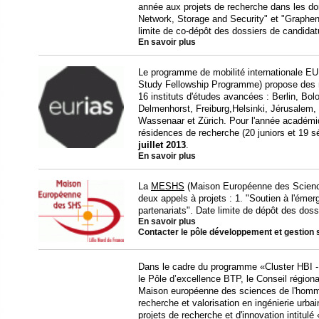
année aux projets de recherche dans les d
Network, Storage and Security" et "Graphen
limite de co-dépôt des dossiers de candidat
En savoir plus
Le programme de mobilité internationale E
Study Fellowship Programme) propose des 
16 instituts d'études avancées : Berlin, Bo
Delmenhorst, Freiburg,Helsinki, Jérusalem, 
Wassenaar et Zürich. Pour l'année académ
résidences de recherche (20 juniors et 19 sé
juillet 2013
.
En savoir plus
La
MESHS
(Maison Européenne des Science
deux appels à projets : 1. "Soutien à l'émer
partenariats". Date limite de dépôt des doss
En savoir plus
Contacter le pôle développement et gestion 
Dans le cadre du programme «Cluster HBI - H
le Pôle d’excellence BTP, le Conseil régio
Maison européenne des sciences de l'homm
recherche et valorisation en ingénierie urba
projets de recherche et d'innovation intitu