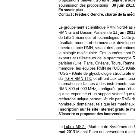
propositions peuvent d'ores et déja être a
soumission des propositions :
30 juin 2013
En savoir plus
Contact
: Fréderic Gendre, chargé de la média
Le groupement scientifique RMN Nord-Pas d
RMN Grand Bassin Parisien le
13 juin 201
de Lille 1 Sciences et technologies. Cette j
résultats récents et de nouveaux développ
spectroscopie RMN, visant des applications
la biologie moléculaire. Ces journées sont 
experts et utilisateurs de la spectroscopie
parisien (Lille, Paris, Orléans, Tours, Renn
mémoire, les équipes RMN de l'
UCCS
(Unit
l'
UGSF
(Unité de glycobiologie structurale e
du
TGIR RMN-THC
et offrent aux communau
internationale l'accès à des instruments sc
RMN 800 et 900 MHz, configurés pour l'étude
qu'une expertise et un support scientifiqu
recherche unique permet l'étude par RMN d
nombreux domaines, tels que les matériaux, 
Inscription sur le site internet gratuite m
S'inscrire et proposer des interventions
Le
Labex MS2T
(Maîtrise de Systèmes de 
mai
2013
Michal Pioro qui présentera à cett