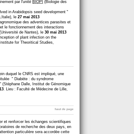
inement par l'unité
BIOPI
(Biologie des
volved in Arabidopsis seed development "
Italie), le
27 mai 2013
 agronomique des adventices parasites et
et le fonctionnement des interactions
 (Université de Nantes), le
30 mai 2013
inception of plant infection on the
stitute for Theoritical Studies,
ein duquel le CNRS est impliqué, une
ntitulée " Diabète : du syndrome
" (Stéphane Dalle, Institut de Génomique
13
. Lieu : Faculté de Médecine de Lille,
haut de page
r et renforcer les échanges scientifiques
boratoires de recherche des deux pays, en
ttention particulière sera accordée cette