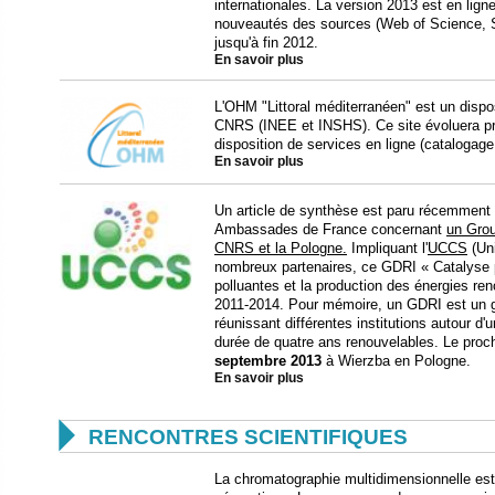
internationales. La version 2013 est en ligne
nouveautés des sources (Web of Science, S
jusqu'à fin 2012.
En savoir plus
L'OHM "Littoral méditerranéen" est un disposi
CNRS (INEE et INSHS). Ce site évoluera p
disposition de services en ligne (catalogage
En savoir plus
Un article de synthèse est paru récemment d
Ambassades de France concernant
un Grou
CNRS et la Pologne.
Impliquant l'
UCCS
(Uni
nombreux partenaires, ce GDRI « Catalyse p
polluantes et la production des énergies r
2011-2014. Pour mémoire, un GDRI est un g
réunissant différentes institutions autour d
durée de quatre ans renouvelables. Le proc
septembre 2013
à Wierzba en Pologne.
En savoir plus

RENCONTRES SCIENTIFIQUES
La chromatographie multidimensionnelle est