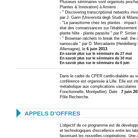
Plusieurs séminaires sont organisés procha
Plantes & Innovation) à Amiens :
- " Discovering transcriptional networks in
par J. Garin (Università degli Studi di Milano,
- "Le parasitisme chez les plantes : impact
état des connaissances sur l'établissement 
plante hôte - plante parasite " par P. Simier
- " Brownian ratchets to break the wall: the 
nanoscale " par D. Mercadante (Heidelberg In
Allemagne), le
6 juin 2013
.
En savoir plus sur le séminaire du 27 mai
En savoir plus sur le séminaire du 30 mai
En savoir plus sur le séminaire du 6 juin
Dans le cadre du CPER cardio-diabète au s
conférence est organisée à Lille. Elle est i
métabolique aux complications vasculaires 
Fonctionnelle, Montpellier). Date :
7 juin
20
Pôle Recherche.

APPELS D'OFFRES
L'objectif de ce programme est de développe
et technologiques d'excellence entre les la
favorisant les nouvelles coopérations. Une a