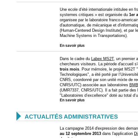
Une ecole d’été internationale intitulee en 
systemes critiques » est organisée du
1er a
organisee par le laboratoire franco-americ
d'automatique, de mécanique et d'informatiq
(Human-Centered Design Institute), et par
Machine Systems in Transportations).
En savoir plus
Dans le cadre du
Labex MS2T
, un premier 
chercheurs visiteurs. La période d'accueil 
trois mois
. Pour mémoire, le projet MS2T
Technologiques", a été porté par l’Universi
CNRS, coordonné par son unité mixte de r
CNRS/UTC) associée aux laboratoires
BMB
(UMR7337, CNRS/UTC). Il a fait partie des l
"Laboratoires d’excellence" doté au total d’u
En savoir plus

ACTUALITÉS ADMINISTRATIVES
La campagne 2014 d'expression des demand
au 12 septembre 2013
dans l'application
Di