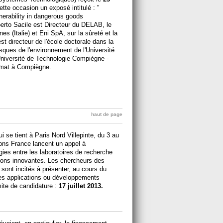
tte occasion un exposé intitulé : "
erability in dangerous goods
berto Sacile est Directeur du DELAB, le
s (Italie) et Eni SpA, sur la sûreté et la
est directeur de l'école doctorale dans la
sques de l'environnement de l'Université
Université de Technologie Compiègne -
umat à Compiègne.
haut de page
 se tient à Paris Nord Villepinte, du 3 au
ns France lancent un appel à
rgies entre les laboratoires de recherche
utions innovantes. Les chercheurs des
 sont incités à présenter, au cours du
des applications ou développements
mite de candidature :
17 juillet 2013.