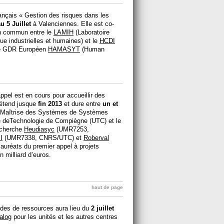
français « Gestion des risques dans les
u 5 Juillet
à Valenciennes. Elle est co-
ain commun entre le
LAMIH
(Laboratoire
ue industrielles et humaines) et le
HCDI
 le GDR Européen
HAMASYT
(Human
appel est en cours pour accueillir des
s'étend jusque
fin 2013
et dure entre
un et
 "Maîtrise des Systèmes de Systèmes
té deTechnologie de Compiègne (UTC) et le
echerche
Heudiasyc
(UMR7253,
I
(UMR7338, CNRS/UTC) et
Roberval
auréats du premier appel à projets
n milliard d’euros.
haut de page
es de ressources aura lieu du
2 juillet
alog
pour les unités et les autres centres