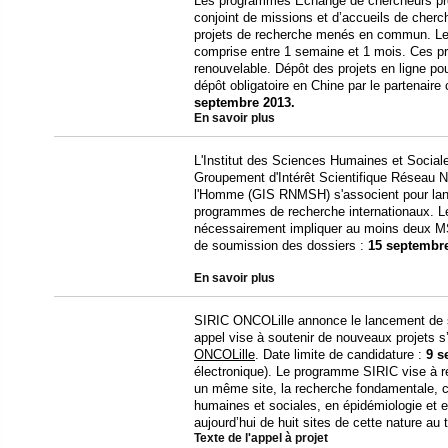
Les programmes Echange de chercheurs prévo
conjoint de missions et d’accueils de cherc
projets de recherche menés en commun. Le
comprise entre 1 semaine et 1 mois. Ces pr
renouvelable. Dépôt des projets en ligne po
dépôt obligatoire en Chine par le partenaire
septembre 2013.
En savoir plus
L'Institut des Sciences Humaines et Soci
Groupement d'Intérêt Scientifique Réseau 
l'Homme (GIS RNMSH) s'associent pour lanc
programmes de recherche internationaux. Le
nécessairement impliquer au moins deux MSH
de soumission des dossiers :
15 septembr
En savoir plus
SIRIC ONCOLille annonce le lancement de s
appel vise à soutenir de nouveaux projets s
ONCOLille
. Date limite de candidature :
9 s
électronique). Le programme SIRIC vise à ré
un même site, la recherche fondamentale, cl
humaines et sociales, en épidémiologie et 
aujourd’hui de huit sites de cette nature au t
Texte de l'appel à projet