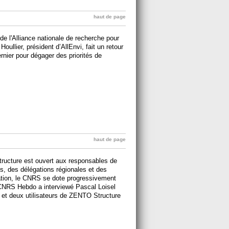
haut de page
 de l'Alliance nationale de recherche pour
Houllier, président d’AllEnvi, fait un retour
ernier pour dégager des priorités de
haut de page
ructure est ouvert aux responsables de
ts, des délégations régionales et des
cation, le CNRS se dote progressivement
n. CNRS Hebdo a interviewé Pascal Loisel
t) et deux utilisateurs de ZENTO Structure