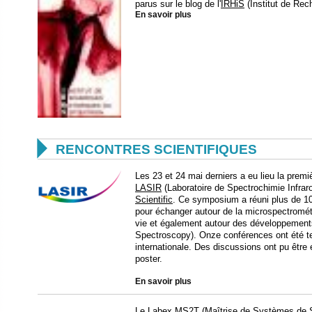
parus sur le blog de l'
IRHiS
(Institut de Rec
En savoir plus

RENCONTRES SCIENTIFIQUES
Les 23 et 24 mai derniers a eu lieu la prem
LASIR
(Laboratoire de Spectrochimie Infrar
Scientific
. Ce symposium a réuni plus de 10
pour échanger autour de la microspectromé
vie et également autour des développeme
Spectroscopy). Onze conférences ont été 
internationale. Des discussions ont pu êtr
poster.
En savoir plus
Le
Labex MS2T
(Maîtrise de Systèmes de 