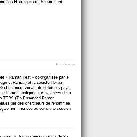
herches Historiques du Septentrion).
haut de page
ière « Raman Fest » co-organisée par le
ouge et Raman) et la société
Horiba
0 chercheurs venant de différents pays,
trie Raman appliquée aux sciences de la
nts TERS (Tip-Enhanced Raman
tenues par des chercheurs de renommée
e également menées autour d’une session
Systèmes Technologiques) reçoit le
25