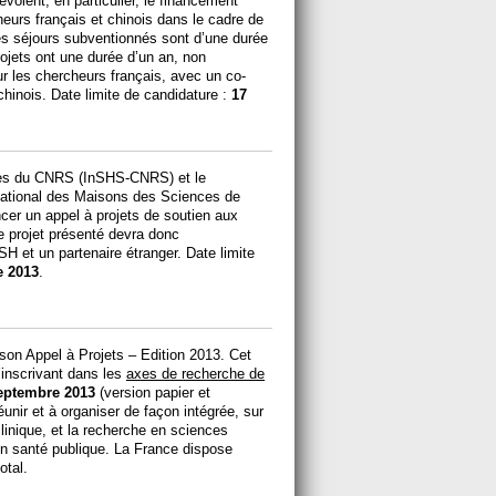
ient, en particulier, le financement
heurs français et chinois dans le cadre de
s séjours subventionnés sont d’une durée
ojets ont une durée d’un an, non
ur les chercheurs français, avec un co-
 chinois. Date limite de candidature :
17
ales du CNRS (InSHS-CNRS) et le
National des Maisons des Sciences de
er un appel à projets de soutien aux
 projet présenté devra donc
 et un partenaire étranger. Date limite
e 2013
.
on Appel à Projets – Edition 2013. Cet
’inscrivant dans les
axes de recherche de
eptembre 2013
(version papier et
unir et à organiser de façon intégrée, sur
inique, et la recherche en sciences
en santé publique. La France dispose
otal.