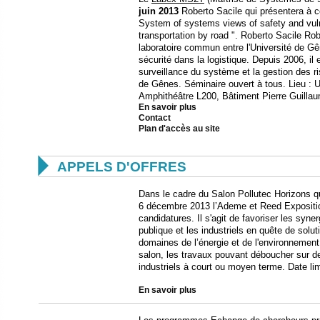
juin
2013
Roberto Sacile qui présentera à ce
System of systems views of safety and vuln
transportation by road ". Roberto Sacile Ro
laboratoire commun entre l'Université de Gêne
sécurité dans la logistique. Depuis 2006, il 
surveillance du système et la gestion des ri
de Gênes. Séminaire ouvert à tous. Lieu : 
Amphithéâtre L200, Bâtiment Pierre Guilla
En savoir plus
Contact
Plan d'accès au site

APPELS D'OFFRES
Dans le cadre du Salon Pollutec Horizons qui
6 décembre 2013 l’Ademe et Reed Expositio
candidatures. Il s'agit de favoriser les syne
publique et les industriels en quête de sol
domaines de l’énergie et de l'environnement
salon, les travaux pouvant déboucher sur 
industriels à court ou moyen terme. Date li
En savoir plus