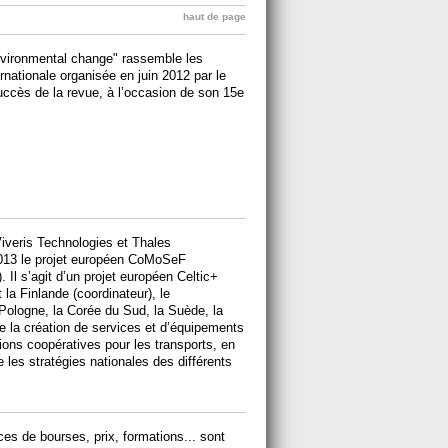
haut de page
nvironmental change" rassemble les
rnationale organisée en juin 2012 par le
uccès de la revue, à l’occasion de son 15e
veris Technologies et Thales
2013 le projet européen CoMoSeF
. Il s’agit d’un projet européen Celtic+
 la Finlande (coordinateur), le
Pologne, la Corée du Sud, la Suède, la
se la création de services et d’équipements
ions coopératives pour les transports, en
 les stratégies nationales des différents
es de bourses, prix, formations... sont