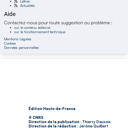
Lettres
Actualités
Aide
Contactez-nous pour toute suggestion ou problème :
sur le contenu éditorial
sur le fonctionnement technique
Mentions Légales
Cookies
Données personnelles
Édition Hauts-de-France
© CNRS
Direction de la publication :
Thierry Dauxois
Direction de la rédaction :
Jérôme Guilbert