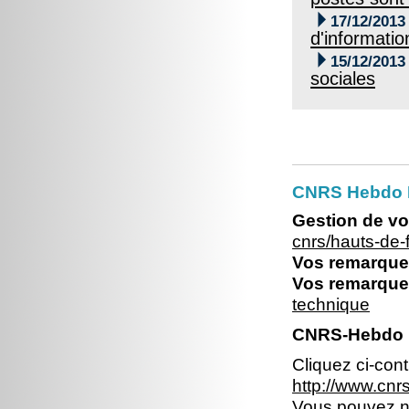

17/12/2013
d'informatio

15/12/2013
sociales
CNRS Hebdo 
Gestion de vo
cnrs/hauts-de
Vos remarques
Vos remarques
technique
CNRS-Hebdo N
Cliquez ci-con
http://www.cn
Vous pouvez no