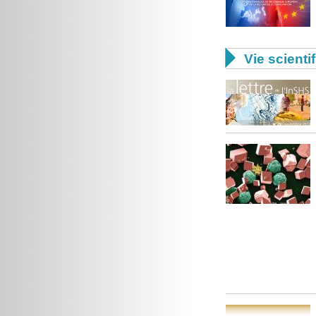

Vie scienti