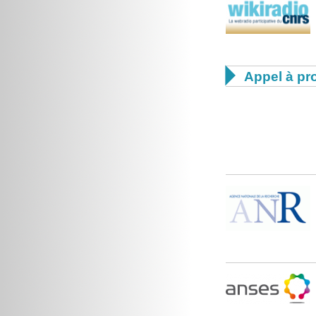

Appel à pro