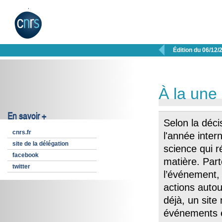

Édition du 06/12/
À la une
En savoir +
Selon la déci
cnrs.fr
l'année intern
site de la délégation
science qui r
facebook
matière. Par
twitter
l’événement,
actions autou
déjà, un site
événements e