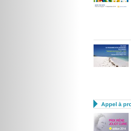

Appel à pro