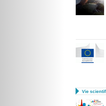

Vie scienti