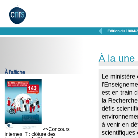

Édition du 18/04/
À la une
À l'affiche
Le ministère 
l'Enseigneme
est en train 
la Recherche
défis scienti
environnemen
à venir en dé
<>Concours
scientifiques
internes IT : clôture des