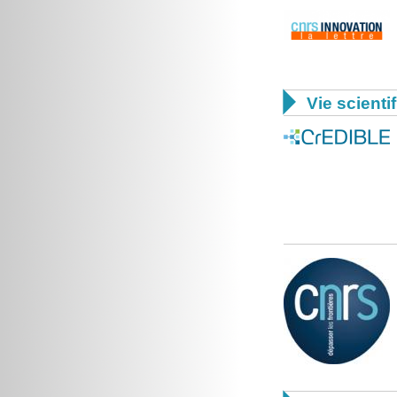

Vie scienti