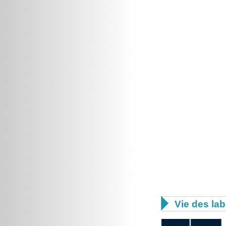

Vie des lab