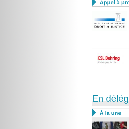

Appel à pro
En délég

À la une