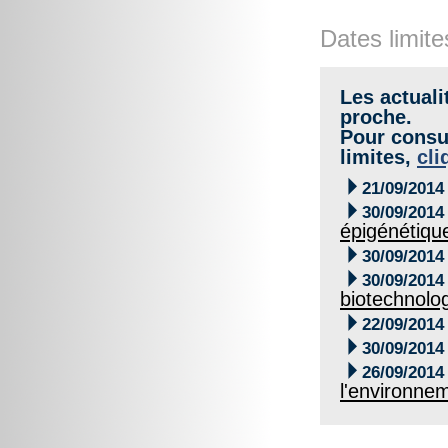
Dates limite
Les actuali
proche.
Pour consul
limites,
cli

21/09/2014

30/09/2014
épigénétiqu

30/09/2014

30/09/2014
biotechnolo

22/09/2014

30/09/2014

26/09/2014
l'environne