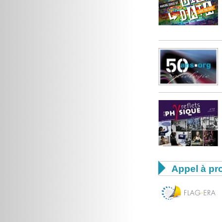

Appel à pro