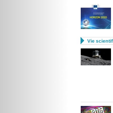

Vie scienti