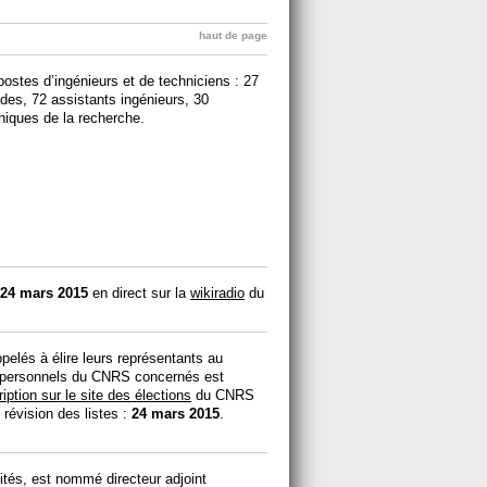
haut de page
stes d’ingénieurs et de techniciens : 27
udes, 72 assistants ingénieurs, 30
hniques de la recherche.
24 mars 2015
en direct sur la
wikiradio
du
lés à élire leurs représentants au
s personnels du CNRS concernés est
cription sur le site des élections
du CNRS
 révision des listes :
24 mars 2015
.
ités, est nommé directeur adjoint