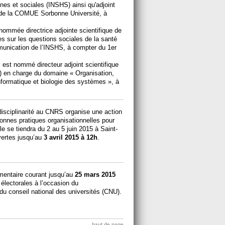
ines et sociales (INSHS) ainsi qu'adjoint
ge de la COMUE Sorbonne Université, à
 nommée directrice adjointe scientifique de
s sur les questions sociales de la santé
mmunication de l’INSHS, à compter du 1er
, est nommé directeur adjoint scientifique
B) en charge du domaine « Organisation,
nformatique et biologie des systèmes », à
rdisciplinarité au CNRS organise une action
bonnes pratiques organisationnelles pour
e se tiendra du 2 au 5 juin 2015 à Saint-
uvertes jusqu’au
3 avril 2015 à 12h
.
mentaire courant jusqu’au
25 mars 2015
 électorales à l’occasion du
u conseil national des universités (CNU).
haut de page