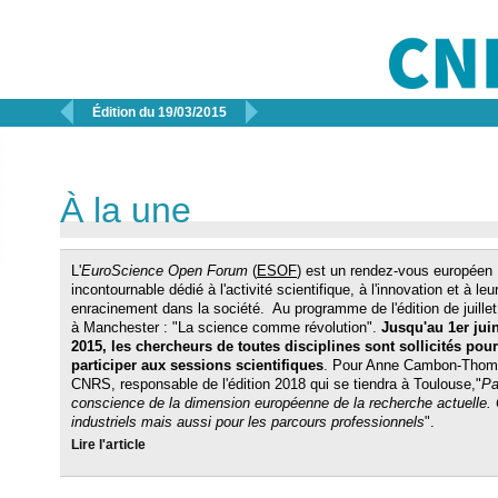


Édition du 19/03/2015
À la une
L'
EuroScience Open Forum
(
ESOF
) est un rendez-vous européen
incontournable dédié à l'activité scientifique, à l'innovation et à leu
enracinement dans la société. Au programme de l'édition de juille
à Manchester : "La science comme révolution".
Jusqu'au 1er jui
2015, les chercheurs de toutes disciplines sont sollicités pour
participer aux sessions scientifiques
. Pour Anne Cambon-Thomse
CNRS, responsable de l'édition 2018 qui se tiendra à Toulouse,"
Pa
conscience de la dimension européenne de la recherche actuelle. C'
industriels mais aussi pour les parcours professionnels
".
Lire l'article