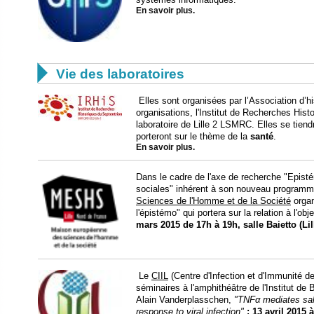
En savoir plus.

Vie des laboratoires
Elles sont organisées par l’Association d’
organisations, l'Institut de Recherches Histo
laboratoire de Lille 2 LSMRC. Elles se tien
porteront sur le thème de la
santé
.
En savoir plus.
Dans le cadre de l'axe de recherche "Epis
sociales" inhérent à son nouveau programme
Sciences de l'Homme et de la Société
organ
l'épistémo" qui portera sur la relation à l'ob
mars 2015
de 17h à 19h, salle Baietto (Lil
Le
CIIL
(Centre d'Infection et d'Immunité de
séminaires à l'amphithéâtre de l'Institut de B
Alain Vanderplasschen,
"TNFα mediates salu
response to viral infection"
;
13 avril 2015 