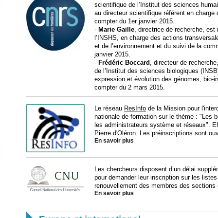
scientifique de l’Institut des sciences huma
au directeur scientifique référent en char
compter du 1er janvier 2015.
-
Marie Gaille
, directrice de recherche, est
l’INSHS, en charge des actions transversale
et de l’environnement et du suivi de la co
janvier 2015.
-
Frédéric Boccard
, directeur de recherche
de l’Institut des sciences biologiques (INS
expression et évolution des génomes, bio-i
compter du 2 mars 2015.
Le réseau
ResInfo
de la Mission pour l'inte
nationale de formation sur le thème : "Les 
les administrateurs système et réseaux". Ell
Pierre d'Oléron. Les préinscriptions sont o
En savoir plus
Les chercheurs disposent d’un délai supplé
pour demander leur inscription sur les listes
renouvellement des membres des sections d
En savoir plus