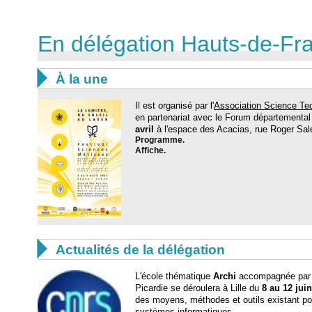
En délégation Hauts-de-Fr

À la une
Il est organisé par l'
Association Science Tec
en partenariat avec le Forum départemental
avril
à l'espace des Acacias, rue Roger Sa
Programme.
Affiche.

Actualités de la délégation
L'école thématique
Archi
accompagnée par l
Picardie se déroulera à Lille du
8
au 12 jui
des moyens, méthodes et outils existant pou
systèmes informatiques.