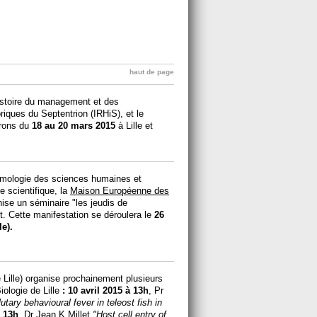
haut de page
histoire du management et des
riques du Septentrion (IRHiS), et le
drons du
18 au 20 mars 2015
à Lille et
témologie des sciences humaines et
 scientifique, la
Maison Européenne des
ise un séminaire "les jeudis de
jet. Cette manifestation se déroulera le
26
le).
 Lille) organise prochainement plusieurs
iologie de Lille
:
10 avril 2015 à 13h
, Pr
tary behavioural fever in teleost fish in
à 13h
, Dr Jean K Millet
"Host cell entry of