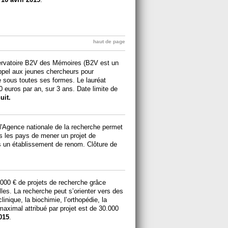
haut de page
servatoire B2V des Mémoires (B2V est un
 appel aux jeunes chercheurs pour
 sous toutes ses formes. Le lauréat
0 euros par an, sur 3 ans. Date limite de
uit.
'Agence nationale de la recherche permet
us les pays de mener un projet de
s un établissement de renom. Clôture de
000 € de projets de recherche grâce
les. La recherche peut s’orienter vers des
inique, la biochimie, l’orthopédie, la
aximal attribué par projet est de 30.000
015
.