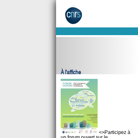
À l'affiche
<>Participez à
un forum ouvert sur le