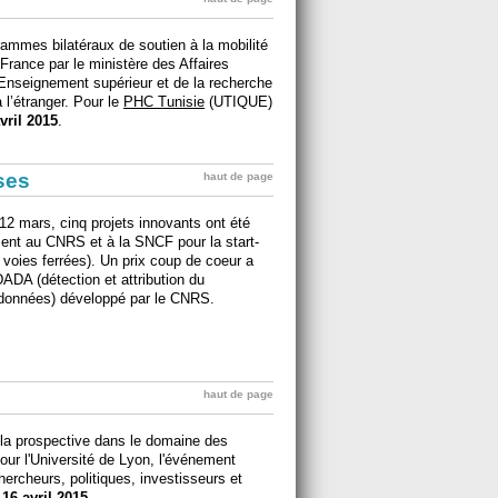
ammes bilatéraux de soutien à la mobilité
France par le ministère des Affaires
l’Enseignement supérieur et de la recherche
à l’étranger. Pour le
PHC Tunisie
(UTIQUE)
vril 2015
.
ises
haut de page
12 mars, cinq projets innovants ont été
ement au CNRS et à la SNCF pour la start-
 voies ferrées). Un prix coup de coeur a
DADA (détection et attribution du
 données) développé par le CNRS.
haut de page
à la prospective dans le domaine des
pour l'Université de Lyon, l'événement
hercheurs, politiques, investisseurs et
 16 avril 2015
.