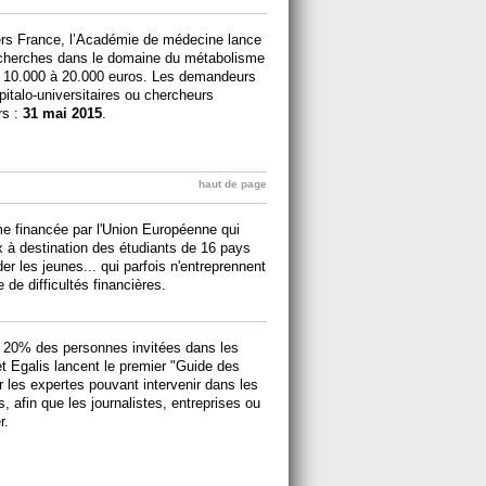
ers France, l’Académie de médecine lance
recherches dans le domaine du métabolisme
de 10.000 à 20.000 euros. Les demandeurs
pitalo-universitaires ou chercheurs
rs :
31 mai 2015
.
haut de page
e financée par l'Union Européenne qui
ix à destination des étudiants de 16 pays
r les jeunes... qui parfois n'entreprennent
de difficultés financières.
 20% des personnes invitées dans les
t Egalis lancent le premier "Guide des
er les expertes pouvant intervenir dans les
 afin que les journalistes, entreprises ou
er.