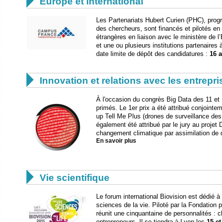

Europe et international
Les Partenariats Hubert Curien (PHC), progr
des chercheurs, sont financés et pilotés en 
étrangères en liaison avec le ministère de 
et une ou plusieurs institutions partenaires 
date limite de dépôt des candidatures :
16 a

Innovation et relations avec les entrepr
À l'occasion du congrès Big Data des 11 et 
primés. Le 1er prix a été attribué conjoint
up Tell Me Plus (drones de surveillance des
également été attribué par le jury au projet 
changement climatique par assimilation de
En savoir plus

Vie scientifique
Le forum international Biovision est dédié 
sciences de la vie. Piloté par la Fondation 
réunit une cinquantaine de personnalités : c
entrepreneurs. Il se tiendra à Lyon les
15 et