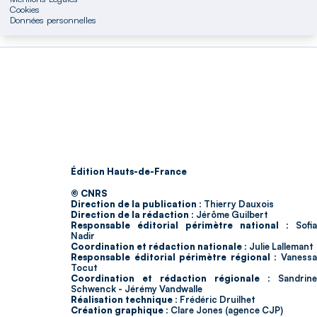
Cookies
Données personnelles
Édition Hauts-de-France
© CNRS
Direction de la publication :
Thierry Dauxois
Direction de la rédaction :
Jérôme Guilbert
Responsable éditorial périmètre national :
Sofia
Nadir
Coordination et rédaction nationale :
Julie Lallemant
Responsable éditorial périmètre régional :
Vaness
Tocut
Coordination et rédaction régionale :
Sandrine
Schwenck - Jérémy Vandwalle
Réalisation technique :
Frédéric Druilhet
Création graphique :
Clare Jones (agence CJP)