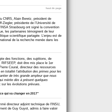
haut de page
du CNRS, Alain Beretz, président de
f-Ziegler, présidente de l’Université de
l’INSA Strasbourg ont signé la convention
ue, les partenaires témoignent de leur
tique scientifique partagée. L’enjeu est de
ternational de la recherche menée dans les
te des fonctions, des sujétions, de
, RIFSEEP, doit être mis place le 1er
erre Coural, directeur des ressources
en totalité l’attribution des primes pour les
hantier de très grande ampleur que nous
qui mérite dès à présent quelques
nt sur les évolutions prévues.
: ce qui va changer en 2017"
mmé directeur adjoint technique de l'INSU,
ment de Guy Guyot, admis à faire valoir