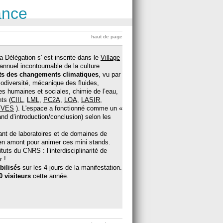
ance
haut de page
a Délégation s' est inscrite dans le
Village
annuel incontournable de la culture
ts des changements climatiques
, vu par
iodiversité, mécanique des fluides,
es humaines et sociales, chimie de l’eau,
ts (
CIIL
,
LML
,
PC2A
,
LOA
,
LASIR
,
TVES
). L'espace a fonctionné comme un «
nd d’introduction/conclusion) selon les
nt de laboratoires et de domaines de
 en amont pour animer ces mini stands.
tuts du CNRS : l’interdisciplinarité de
r !
bilisés
sur les 4 jours de la manifestation.
0 visiteurs
cette année.