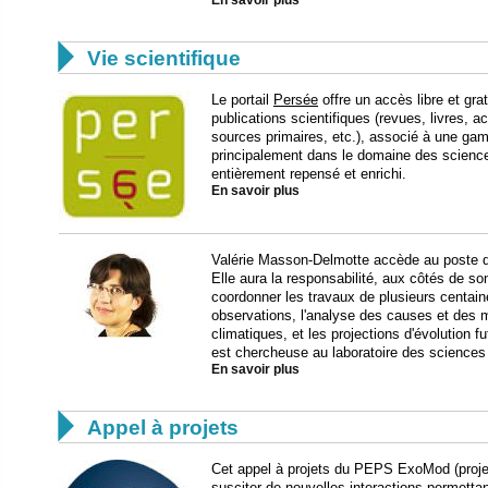
En savoir plus

Vie scientifique
Le portail
Persée
offre un accès libre et gra
publications scientifiques (revues, livres, a
sources primaires, etc.), associé à une gamm
principalement dans le domaine des science
entièrement repensé et enrichi.
En savoir plus
Valérie Masson-Delmotte accède au poste d
Elle aura la responsabilité, aux côtés de 
coordonner les travaux de plusieurs centain
observations, l'analyse des causes et de
climatiques, et les projections d'évolution 
est chercheuse au laboratoire des sciences 
En savoir plus

Appel à projets
Cet appel à projets du PEPS ExoMod (projet 
susciter de nouvelles interactions permettant