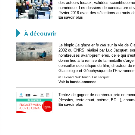
des acteurs locaux, validées scientifiquemen
numérique. Les dossiers de candidature devro
février 2016 avec des sélections au mois d
En savoir plus

À découvrir
Le biopic
La glace et le ciel
sur la vie de Cl
2002 du CNRS, réalisé par Luc Jacquet, sort
nombreuses avant-premières, celle qui s'est
donné lieu à la remise de la médaille d'ar
conseiller scientifique du film, directeur d
Glaciologie et Géophysique de l’Environnem
© Eskwad, WildTouch, LucJacquet
Voir la bande-annonce
Tentez de gagner de nombreux prix en racon
(dessins, texte court, poème, BD...), comm
En savoir plus