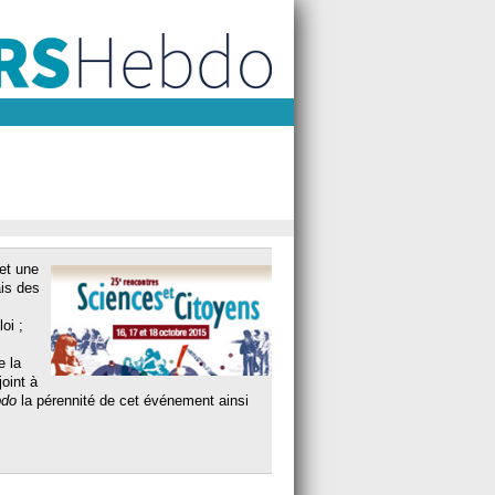
et une
ais des
loi ;
e la
oint à
do
la pérennité de cet événement ainsi