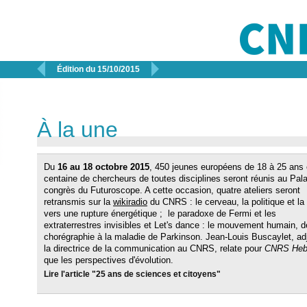


Édition du 15/10/2015
À la une
Du
16 au 18 octobre 2015
, 450 jeunes européens de 18 à 25 ans 
centaine de chercheurs de toutes disciplines seront réunis au Pal
congrès du Futuroscope. A cette occasion, quatre ateliers seront
retransmis sur la
wikiradio
du CNRS : le cerveau, la politique et la 
vers une rupture énergétique ; le paradoxe de Fermi et les
extraterrestres invisibles et Let's dance : le mouvement humain, d
chorégraphie à la maladie de Parkinson. Jean-Louis Buscaylet, adj
la directrice de la communication au CNRS, relate pour
CNRS Heb
que les perspectives d'évolution.
Lire l'article "25 ans de sciences et citoyens"