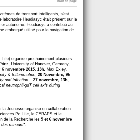
haut de page
stèmes de transport intelligents, s'est
e laboratoire
Heudiasyc
était présent sur la
urier autonome. Heudiasyc a contribué au
e embarqué utilisé pour la navigation de
 Lille) organise prochainement plusieurs
Prinz, University of Hanover, Germany,
;
6 novembre 2015, 13h,
Max Exley,
ity & Inflammation
;
20 Novembre, 9h-
ty and Infection
;
27 novembre, 13h
,
cal neutrophil-gdT cell axis during
de la Jeunesse organise en collaboration
ciences Po Lille, le CERAPS et le
on de la Recherche les
5 et 6 novembre
e des mineurs
".