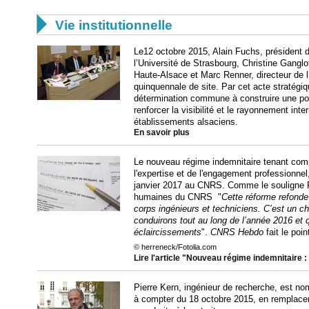

Vie institutionnelle
Le12 octobre 2015, Alain Fuchs, président 
l’Université de Strasbourg, Christine Ganglof
Haute-Alsace et Marc Renner, directeur de 
quinquennale de site. Par cet acte stratégiq
détermination commune à construire une poli
renforcer la visibilité et le rayonnement in
établissements alsaciens.
En savoir plus
Le nouveau régime indemnitaire tenant comp
l'expertise et de l'engagement professionnel
janvier 2017 au CNRS. Comme le souligne Pi
humaines du CNRS "
Cette réforme refonde 
corps ingénieurs et techniciens. C’est un c
conduirons tout au long de l’année 2016 et 
éclaircissements
".
CNRS Hebdo
fait le poi
© herreneck/Fotolia.com
Lire l'article "Nouveau régime indemnitaire 
Pierre Kern, ingénieur de recherche, est no
à compter du 18 octobre 2015, en remplace