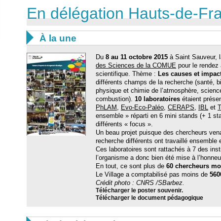
En délégation Hauts-de-Fr

À la une
Du
8 au 11 octobre 2015
à Saint Sauveur, l
des Sciences de la COMUE
pour le rendez 
scientifique. Thème :
Les causes et impac
différents champs de la recherche (santé, b
physique et chimie de l’atmosphère, scienc
combustion).
10 laboratoires
étaient présen
PhLAM
,
Evo-Eco-Paléo
,
CERAPS
,
IBL
et
ensemble » réparti en 6 mini stands (+ 1 sta
différents « focus ».
Un beau projet puisque des chercheurs vena
recherche différents ont travaillé ensemble
Ces laboratoires sont rattachés à 7 des insti
l’organisme a donc bien été mise à l’honneu
En tout, ce sont plus de
60 chercheurs mo
Le Village a comptabilisé pas moins de
560
Crédit photo : CNRS /SBarbez.
Télécharger le poster souvenir.
Télécharger le document pédagogique