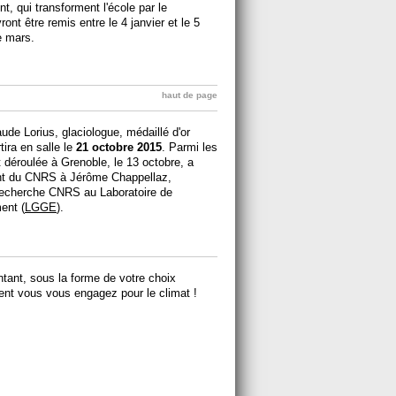
t, qui transforment l'école par le
nt être remis entre le 4 janvier et le 5
e mars.
haut de page
aude Lorius, glaciologue, médaillé d'or
ira en salle le
21 octobre 2015
. Parmi les
 déroulée à Grenoble, le 13 octobre, a
gent du CNRS à Jérôme Chappellaz,
e recherche CNRS au Laboratoire de
ent (
LGGE
).
tant, sous la forme de votre choix
ent vous vous engagez pour le climat !