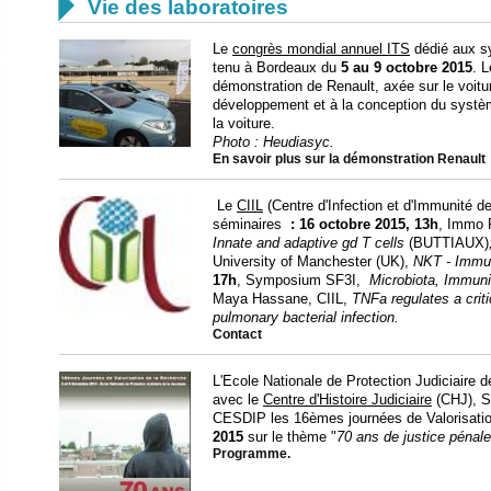

Vie des laboratoires
Le
congrès mondial annuel ITS
dédié aux sy
tenu à Bordeaux du
5 au 9 octobre 2015
. L
démonstration de Renault, axée sur le voit
développement et à la conception du systèm
la voiture.
Photo : Heudiasyc.
En savoir plus sur la démonstration Renault
Le
CIIL
(Centre d'Infection et d'Immunité de
séminaires
:
16 octobre 2015, 13h
, Immo 
Innate and adaptive gd T cells
(BUTTIAUX)
University of Manchester (UK),
NKT - Immun
17h
, Symposium SF3I,
Microbiota, Immuni
Maya Hassane, CIIL,
TNFa regulates a criti
pulmonary bacterial infection.
Contact
L'Ecole Nationale de Protection Judiciaire 
avec le
Centre d'Histoire Judiciaire
(CHJ), S
CESDIP les 16èmes journées de Valorisati
2015
sur le thème "
70 ans de justice pénal
Programme.