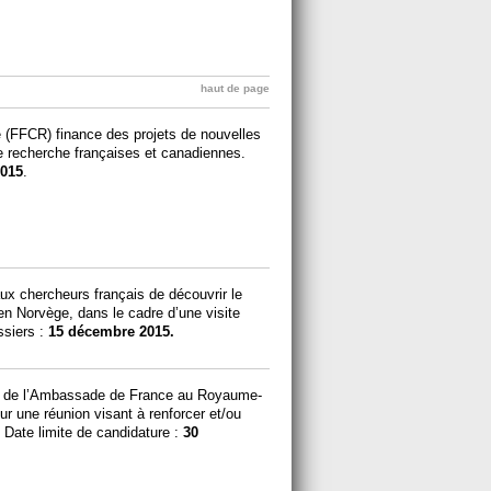
haut de page
(FFCR) finance des projets de nouvelles
de recherche françaises et canadiennes.
015
.
ux chercheurs français de découvrir le
en Norvège, dans le cadre d’une visite
ssiers :
15 décembre 2015.
gie de l’Ambassade de France au Royaume-
our une réunion visant à renforcer et/ou
e. Date limite de candidature :
30