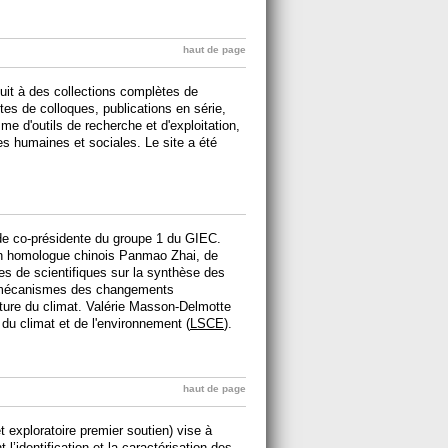
haut de page
tuit à des collections complètes de
ctes de colloques, publications en série,
e d'outils de recherche et d'exploitation,
s humaines et sociales. Le site a été
e co-présidente du groupe 1 du GIEC.
son homologue chinois Panmao Zhai, de
es de scientifiques sur la synthèse des
s mécanismes des changements
future du climat. Valérie Masson-Delmotte
du climat et de l'environnement (
LSCE
).
haut de page
exploratoire premier soutien) vise à
 l’identification et la caractérisation des