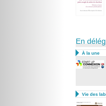
En délég

À la une

Vie des lab