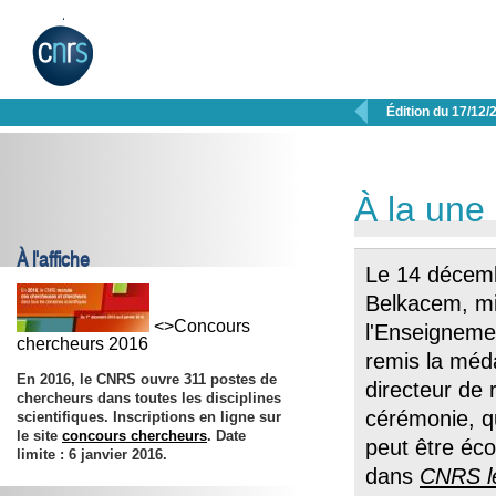

Édition du 17/12/
À la une
À l'affiche
Le 14 décemb
Belkacem, min
<>Concours
l'Enseigneme
chercheurs 2016
remis la méda
En 2016, le CNRS ouvre 311 postes de
directeur de
chercheurs dans toutes les disciplines
cérémonie, qu
scientifiques. Inscriptions en ligne sur
le site
concours chercheurs
. Date
peut être éc
limite :
6 janvier 2016
.
dans
CNRS le