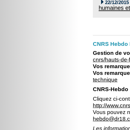

22/12/2015
humaines et
CNRS Hebdo 
Gestion de vo
cnrs/hauts-de
Vos remarques
Vos remarques
technique
CNRS-Hebdo N
Cliquez ci-con
http://www.cn
Vous pouvez no
hebdo@dr18.cn
Les information