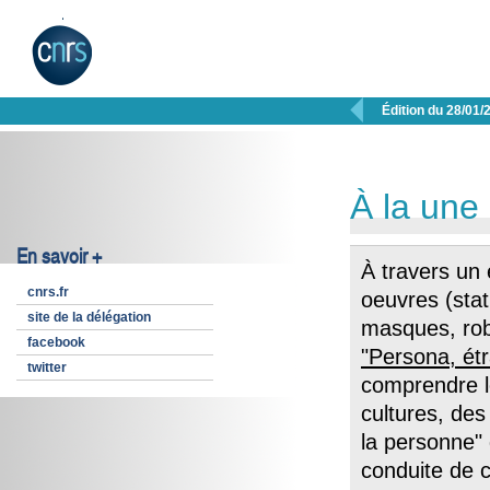

Édition du 28/01/
À la une
En savoir +
À travers un
cnrs.fr
oeuvres (sta
site de la délégation
masques, rob
facebook
"Persona, ét
twitter
comprendre l
cultures, des
la personne" 
conduite de 