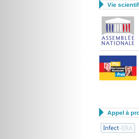

Vie scienti

Appel à pro