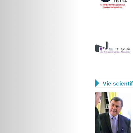

Vie scienti