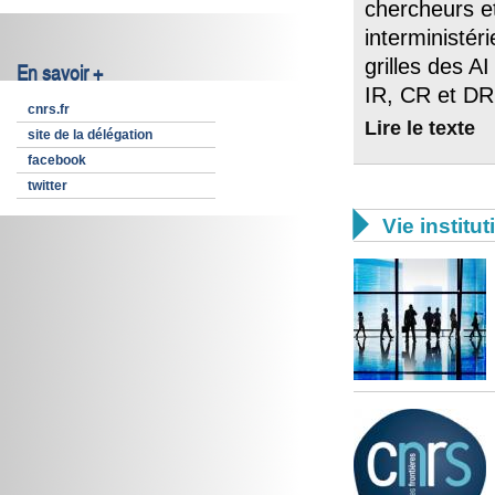
chercheurs e
interministéri
grilles des AI
En savoir +
IR, CR et DR 
cnrs.fr
Lire le texte
site de la délégation
facebook
twitter

Vie institut