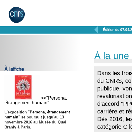

Édition du 07/04/
À la une
À l'affiche
Dans les troi
du CNRS, com
publique, vo
revalorisatio
<>"Persona,
étrangement humain"
d’accord "PP
carrière et r
L'exposition "
Persona, étrangement
humain
" se poursuit jusqu'au
13
Dès 2016, le
novembre 2016
au Musée du Quai
catégorie C l
Branly à Paris.