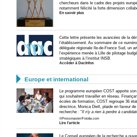
chercheurs dans le cadre des projets europé
notamment félicité la forte dimension colla
En savoir plus
Cette lettre présente les avancées de la dé
l’établissement. Au sommaire de ce numéro :
déléguée régionale Ile-de-France Sud, un art
l’expérience menée à Lille de pilotage budgé
stratégiques à l’institut INSB.
Accéder à DacInfos

Europe et international
Le programme européen COST apporte son so
qui souhaitent travailler en réseau. Finança
écoles de formation, COST regroupe 36 état
directrice, Monica Dietl, plaide en faveur d
recherche : "
Il n'y a rien à perdre à candid
©Pressmaster/Fotolia.com
Lire l'article
Le Conseil européen de la recherche a ouve