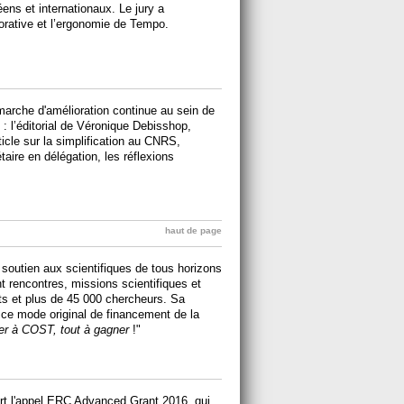
ens et internationaux. Le jury a
borative et l’ergonomie de Tempo.
marche d'amélioration continue au sein de
 l’éditorial de Véronique Debisshop,
icle sur la simplification au CNRS,
taire en délégation, les réflexions
haut de page
utien aux scientifiques de tous horizons
nt rencontres, missions scientifiques et
s et plus de 45 000 chercheurs. Sa
e ce mode original de financement de la
ater à COST, tout à gagner
!"
rt l'appel ERC Advanced Grant 2016, qui