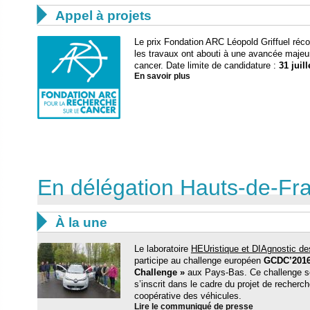

Appel à projets
Le prix Fondation ARC Léopold Griffuel ré
les travaux ont abouti à une avancée majeu
cancer. Date limite de candidature :
31 juill
En savoir plus
En délégation Hauts-de-Fr

À la une
Le laboratoire
HEUristique et DIAgnostic 
participe au challenge européen
GCDC’2016
Challenge »
aux Pays-Bas. Ce challenge se 
s’inscrit dans le cadre du projet de recher
coopérative des véhicules.
Lire le communiqué de presse