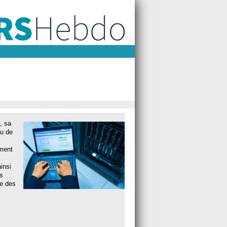
, sa
eu de
ement
insi
s
le des