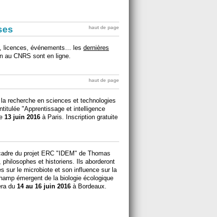
ises
haut de page
ets, licences, événements… les
dernières
ion au CNRS sont en ligne.
haut de page
 la recherche en sciences et technologies
intitulée "Apprentissage et intelligence
le
13 juin 2016
à Paris. Inscription gratuite
e cadre du projet ERC "IDEM" de Thomas
 philosophes et historiens. Ils aborderont
s sur le microbiote et son influence sur la
champ émergent de la biologie écologique
era du
14 au 16 juin 2016
à Bordeaux.