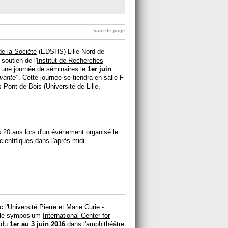
haut de page
e la Société
(EDSHS) Lille Nord de
soutien de l'
Institut de Recherches
 une journée de séminaires le
1er juin
ivante"
. Cette journée se tiendra en salle F
Pont de Bois (Université de Lille,
s 20 ans lors d'un événement organisé le
cientifiques dans l'après-midi.
 l'
Université Pierre et Marie Curie -
 le symposium
International Center for
 du
1er au 3 juin 2016
dans l'amphithéâtre