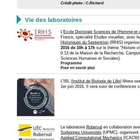
Crédit photo : C.Richard

Vie des laboratoires
L'
Ecole Doctorale Sciences de l'Homme et d
France, spécialité Etudes visuelles, avec le 
Historiques du Septentrion
(IRHiS) organise
2016 de 10h à 17h
sur le thème
"Histoire v
0.13 de la Maison de la Recherche, Campus 
Sciences Humaines et Sociales).
Programme
Pour en savoir plus
L'IBL (
Institut de Biologie de Lille
) fêtera se
1er juin 2016. Il sera suivi de conférences s
Le laboratoire
Roberval
en collaboration avec
Sorbonnes Universités
(UPMC), organisent
Applied Computational Mechanics
(ICACM)