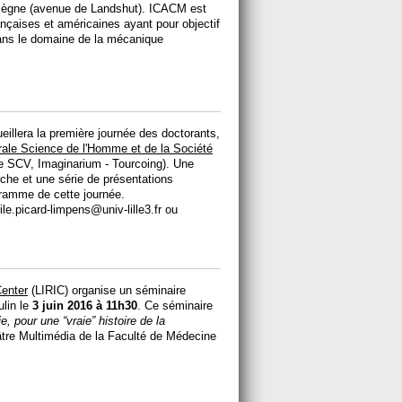
iègne (avenue de Landshut). ICACM est
rançaises et américaines ayant pour objectif
ans le domaine de la mécanique
eillera la première journée des doctorants,
ale Science de l'Homme et de la Société
 SCV, Imaginarium - Tourcoing). Une
che et une série de présentations
ramme de cette journée.
le.picard-­limpens@univ-­lille3.fr ou
Center
(LIRIC) organise un séminaire
ulin le
3 juin 2016 à 11h30
. Ce séminaire
, pour une “vraie” histoire de la
âtre Multimédia de la Faculté de Médecine