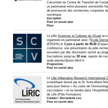
Colcombet du Centre de Transfert de Comp
un partenariat entre plusieurs universités f
de promouvoir des recherches conjointes d
numérique.
Inscription
Pour en savoir plus
Flyer
Le pôle
Sciences et Cultures du Visuel
accu
organisée en partenariat avec l’
Ecole Doctor
(EDSHS) le
3 juin à partir de 9h30
(Espace
conférence, une présentation du pôle recher
assurées par des doctorants seront au prog
Inscriptions jusqu’au
30 mai
, auprès de ceci
aude.warniez@univ-­lille3.fr.
Programme
Pour en savoir plus
Le
Lille Inflamation Research International 
scientifique donné par le Dr. Anne-Marie Mo
aura pour thème
« Au coeur de l’immunologie
vaccination »
et se tiendra dans l'Amphithé
de Lille (Pôle Formation).
Contact :
Bernadette Leu
Pour en savoir plus