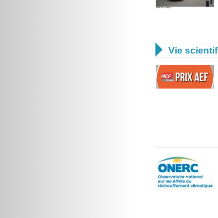

Vie scienti