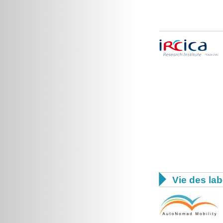

Vie des lab