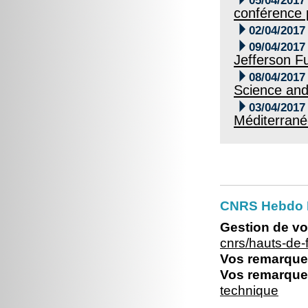
05/04/2017
conférence 

02/04/2017

09/04/2017
Jefferson F

08/04/2017
Science an

03/04/2017
Méditerrané
CNRS Hebdo 
Gestion de vo
cnrs/hauts-de
Vos remarques
Vos remarques
technique