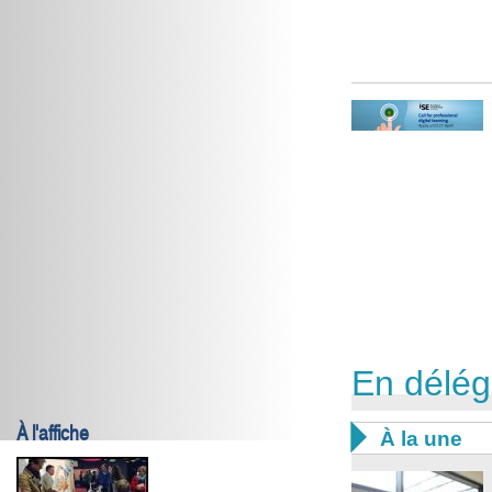
En délég
À l'affiche

À la une