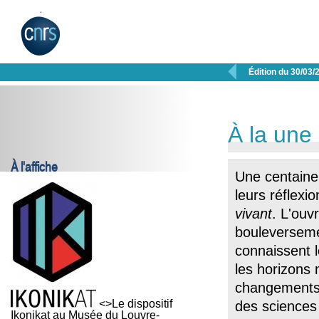

Édition du 30/03/
À la une
À l'affiche
Une centaine 
leurs réflexi
vivant
. L'ouv
bouleverseme
connaissent l
les horizons
changements.
<>Le dispositif
des sciences 
Ikonikat au Musée du Louvre-