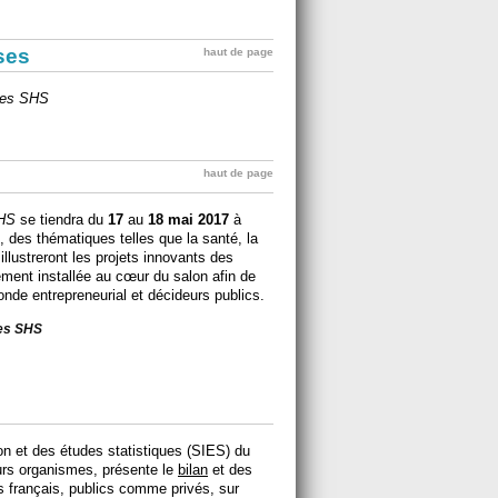
ises
haut de page
ves SHS
haut de page
SHS
se tiendra du
17
au
18 mai 2017
à
, des thématiques telles que la santé, la
illustreront les projets innovants des
ment installée au cœur du salon afin de
nde entrepreneurial et décideurs publics.
ves SHS
on et des études statistiques (SIES) du
eurs organismes, présente le
bilan
et des
urs français, publics comme privés, sur