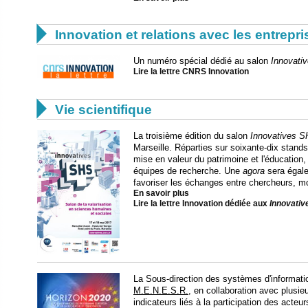

Innovation et relations avec les entrepr
Un numéro spécial dédié au salon
Innovati
Lire la lettre CNRS Innovation

Vie scientifique
La troisième édition du salon
Innovatives 
Marseille. Réparties sur soixante-dix stands
mise en valeur du patrimoine et l'éducation, 
équipes de recherche. Une
agora
sera égale
favoriser les échanges entre chercheurs, mo
En savoir plus
Lire la lettre Innovation dédiée aux
Innovati
La Sous-direction des systèmes d'informati
M.E.N.E.S.R.
, en collaboration avec plusi
indicateurs liés à la participation des acte