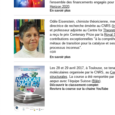
l'ensemble des financements engagés pour 
Horizon 2020
.
En savoir plus
Odile Eisenstein, chimiste théoricienne, m
directrice de recherche émérite au CNRS (
I
et professeur adjointe au Centre for
Theoret
a reçu le prix Centenary Prize par la
Royal 
contributions exceptionnelles "à la compré
métaux de transition pour la catalyse et ses 
processus inconnus".
©DR
En savoir plus
Les 28 et 29 avril 2017, à Toulouse, se tena
moléculaires organisée par le CNRS, au
Cen
structurales
. La course a été remportée par 
aequo
avec l’équipe Suisse (
Bâle
).
Découvrir le classement complet
Revivre la course sur la chaine YouTube