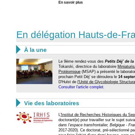
En savoir plus
En délégation Hauts-de-Fr

À la une
Le 9ème rendez-vous des
Petits Déj' de la
Tokarski, directrice du laboratoire
Miniaturis
Protéomique
(MSAP) a présenté le laboratoi
prochain Petit Déj' se déroulera le
14 septe
D'Hulst de
l'Unité de Glycobiologie Structur
Consulter l'article complet.

Vie des laboratoires
L
'Institut de Recherches Historiques du Sep
doctorant(e) pour travailler sur le sujet suiva
dans l’espace transfrontalier, Belgique - F
2017-2020). Ce doctorat, pré-sélectionné pa