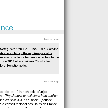
ance
haut de page
 Délég'
s'est tenu le 10 mai 2017. Caroline
ation pour la Synthèse, l'Analyse et la
re ainsi que leurs travaux de recherche.Le
mbre 2017
et accueillera Christophe
ale et Fonctionnelle
.
haut de page
tentrion
est à la recherche d'un(e)
nt: "
Populations et pollutions industrielles
rance du Nord XIX-XXe siècle
" (période
r le conseil régional des Hauts-de-France