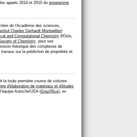
les appels 2014 et 2015 du
programme
embre de l'Académie des sciences,
nstitut Charles Gerhardt Montpellier
)
ical and Computational Chemistry
d'Oslo,
Society of Chemistry
pour ses
hension théorique des complexes de
travaux sur la prédiction de propriétés et
it la toute première course de voitures
tre d'élaboration de matériaux et d'études
l’équipe Autriche/USA (
Graz/Rice
),
ex