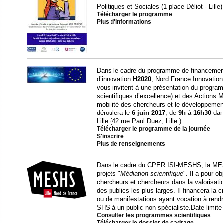
Politiques et Sociales (1 place Déliot - Lill
Télécharger le programme
Plus d'informations
Dans le cadre du programme de financement
d’innovation
H2020
,
Nord France Innovatio
vous invitent à une présentation du progr
scientifiques d’excellence) et des Actions 
mobilité des chercheurs et le développement
déroulera le
6 juin 2017
, de
9h
à
16h30
dans
Lille (42 rue Paul Duez, Lille ).
Télécharger le programme de la journée
S'inscrire
Plus de renseignements
Dans le cadre du CPER ISI-MESHS, la MESH
projets "
Médiation scientifique
". Il a pour o
chercheurs et chercheurs dans la valorisati
des publics les plus larges. Il financera la c
ou de manifestations ayant vocation à rend
SHS à un public non spécialiste.Date limit
Consulter les programmes scientifiques
Télécharger le dossier de cadrage