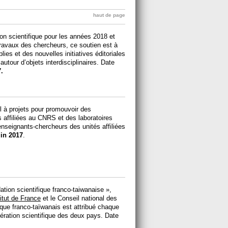
haut de page
on scientifique pour les années 2018 et
 travaux des chercheurs, ce soutien est à
ies et des nouvelles initiatives éditoriales
utour d’objets interdisciplinaires. Date
.
 à projets pour promouvoir des
 affiliées au CNRS et des laboratoires
 enseignants-chercheurs des unités affiliées
uin 2017
.
tion scientifique franco-taiwanaise »,
titut de France
et le Conseil national des
que franco-taïwanais est attribué chaque
ration scientifique des deux pays. Date