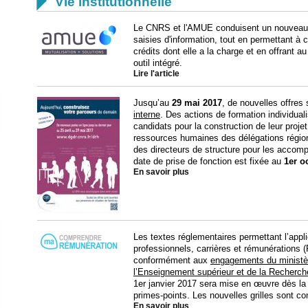

Vie institutionnelle
Le CNRS et l'AMUE conduisent un nouveau c
saisies d'information, tout en permettant à c
crédits dont elle a la charge et en offrant a
outil intégré.
Lire l'article
Jusqu’au
29 mai 2017
, de nouvelles offres 
interne
. Des actions de formation individua
candidats pour la construction de leur proje
ressources humaines des délégations région
des directeurs de structure pour les accomp
date de prise de fonction est fixée au
1er o
En savoir plus
Les textes réglementaires permettant l’appl
professionnels, carrières et rémunérations 
conformément aux
engagements du ministèr
l’Enseignement supérieur et de la Recherch
1er janvier 2017 sera mise en œuvre dès la pa
primes-points. Les nouvelles grilles sont co
En savoir plus