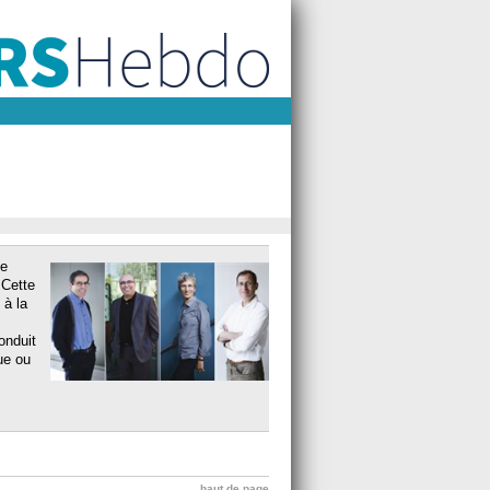
le
 Cette
 à la
onduit
ue ou
haut de page