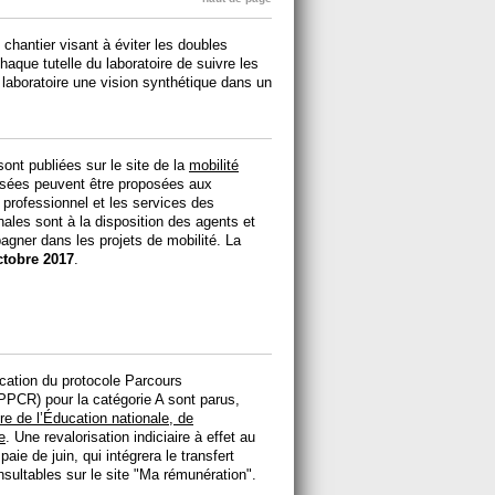
hantier visant à éviter les doubles
haque tutelle du laboratoire de suivre les
u laboratoire une vision synthétique dans un
sont publiées sur le site de la
mobilité
lisées peuvent être proposées aux
t professionnel et les services des
ales sont à la disposition des agents et
agner dans les projets de mobilité. La
ctobre 2017
.
ication du protocole Parcours
(PPCR) pour la catégorie A sont parus,
e de l’Éducation nationale, de
e
. Une revalorisation indiciaire à effet au
ie de juin, qui intégrera le transfert
nsultables sur le site "Ma rémunération".