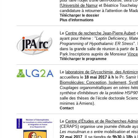
pour faire l'objet d'une demi-bourse, sera c
l'Université de Namur
et Béatrice Touchela
candidature à retourner à l'attention de M
Télécharger le dossier
Plus d'informations
Le
Centre de recherche Jean-Pierre Aubert
o
ayant pour thème : "
Leptin Deficiency, Mate
Programming of Hypothalamic ER Stress
".
dans la grande salle de réunion à partir de
1
Park.Inscriptions auprès de Monsieur
Vince
Télécharger le programme
Le
laboratoire de Glycochimie, des Antimic
accueillera le
18 mai 2017 à h
le Pr. Samir 
Biomolécules: Conception, Isolement, Syn
Couplages organométalliques en séries hétér
synthèse d'inhibiteurs de la protéine HSP90
salle des thèses de l’école doctorale Scien
minimes à Amiens).
Contact
Le
Centre d’Études et de Recherches Admini
(CERAPS) organise une journée d'étude aya
Les musulman.e.s entre mobilisation et ré
22 mai 2017
. Il se tiendra de
9h30
à
18h
à 