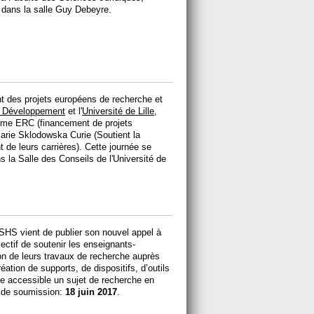
e) dans la salle Guy Debeyre.
 des projets européens de recherche et
n Développement
et l'
Université de Lille
,
amme ERC (financement de projets
Marie Sklodowska Curie (Soutient la
 de leurs carrières). Cette journée se
 la Salle des Conseils de l'Université de
S vient de publier son nouvel appel à
bjectif de soutenir les enseignants-
on de leurs travaux de recherche auprès
réation de supports, de dispositifs, d’outils
re accessible un sujet de recherche en
e de soumission:
18 juin 2017
.