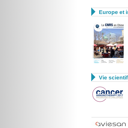

Europe et i

Vie scienti