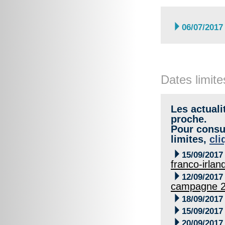

06/07/2017
Dates limite
Les actuali
proche.
Pour consul
limites,
cli

15/09/2017
franco-irlan

12/09/2017
campagne 

18/09/2017

15/09/2017

20/09/2017