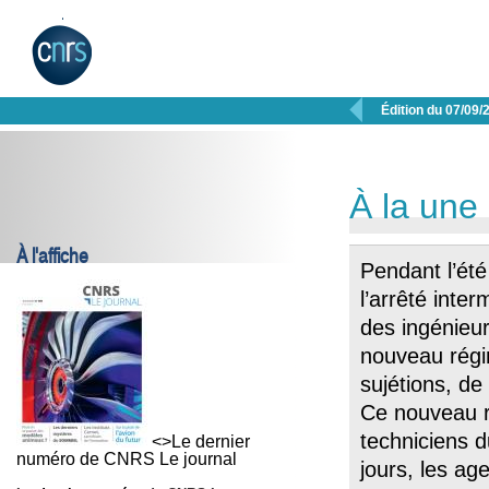

Édition du 07/09/
À la une
À l'affiche
Pendant l’été 
l’arrêté inter
des ingénieu
nouveau régi
sujétions, de
Ce nouveau r
techniciens 
<>Le dernier
numéro de CNRS Le journal
jours, les ag