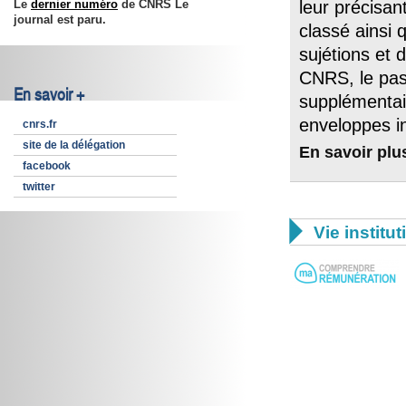
Le
dernier numéro
de CNRS Le
leur précisan
journal est paru.
classé ainsi 
sujétions et 
CNRS, le pa
En savoir +
supplémentai
enveloppes i
cnrs.fr
site de la délégation
En savoir plu
facebook
twitter

Vie institut