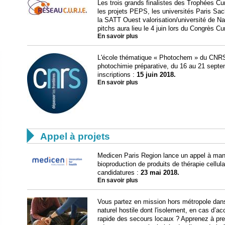
Les trois grands finalistes des Trophées Cu
les projets PEPS, les universités Paris Sac
la SATT Ouest valorisation/université de N
pitchs aura lieu le 4 juin lors du Congrès Cu
En savoir plus
L'école thématique « Photochem » du CNRS 
photochimie préparative, du 16 au 21 septem
inscriptions :
15 juin 2018.
En savoir plus

Appel à projets
Medicen Paris Region lance un appel à manif
bioproduction de produits de thérapie cellula
candidatures :
23 mai 2018.
En savoir plus
Vous partez en mission hors métropole dans
naturel hostile dont l'isolement, en cas d’a
rapide des secours locaux ? Apprenez à pre