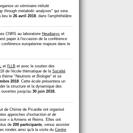
rganise un séminaire intitulé
ogy through metabolic analyses
" qui sera
 lieu le
26 avril 2018
, dans l'amphithéâtre
hes CNRS au laboratoire
Heudiasyc
et
 best paper à l'occasion de la conférence
e conférence européenne majeure dans le
LL
et
l'LLB
et avec le soutien des
18 de l'école thématique de la
Société
 thème "
Neutrons et Biologie
" et se
embre 2018
. Cette école présentera un
nder la structure et la dynamique des
 ouvertes jusqu'au
30 juin 2018.
itut de Chimie de Picardie ont organisé
entes approches d’extraction et de
asse
» à Amiens et Reims. Elles ont
 plus de
200 participants
, venus assister
s rondes ainsi qu'à la visite du
Centre