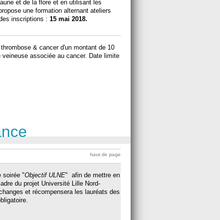
aune et de la flore et en utilisant les
ropose une formation alternant ateliers
des inscriptions :
15 mai 2018.
thrombose & cancer d'un montant de 10
 veineuse associée au cancer. Date limite
ance
haut de page
 soirée "
Objectif ULNE
" afin de mettre en
adre du projet Université Lille Nord-
changes et récompensera les lauréats des
bligatoire.