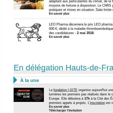
adaptant aux particularités du climat, de la f
moyens de fortune à disposition. Le CNRS p
pratiques et mises en situation. Date limite 
En savoir plus
LEO Pharma décernera le prix LEO pharma 
000 €, dédié à la maladie thromboembolique
des candidatures :
2 mai 2018
.
En savoir plus
En délégation Hauts-de-Fr

À la une
La
fondation I-SITE
organise aujourd'hui une
lumières les premiers pas réalisés dans le c
Europe. Elle débutera à
17h
à la Cité des É
premiers appels à projets. L'
inscription
est o
En savoir plus
Télécharger l'invitation