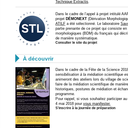
Technique Extractis
.
Dans le cadre de l’appel à projet intitulé 
projet
DÉMONEXT
(Dérivation Morphologiqu
ATILF
a été sélectionné. Le laboratoire
Savo
partie prenante de ce projet qui consiste e
morphologiques (BDM) du français qui décrit
de manière systématique.
Consulter le site du projet

À découvrir
Dans le cadre de la Fête de la Science 201
sensibilisation à la médiation scientifique e
animeront des ateliers lors du village de s
faire de la médiation scientifique de maniè
historiques, postures de médiation et écha
programme.
Pour rappel, si vous souhaitez participer a
4 mai 2018 pour
vous manifester.
S'inscrire à la journée de préparation