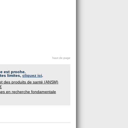
haut de page
te est proche.
tes limites,
cliquez ici
.
et des produits de santé (ANSM)
€
èses en recherche fondamentale