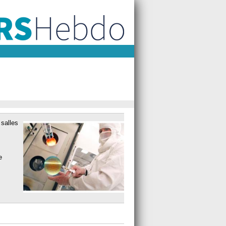
 salles
e