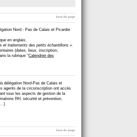
haut de page
gation Nord - Pas de Calais et Picardie
ique en anglais,
 et traitements des petits échantillons
».
aires (dates, lieux, inscription,
dans la rubrique "
Calendrier des
la délégation Nord-Pas de Calais et
les agents de la circonscription ont accès
ant tous les aspects de gestion de la
rmations RH, sécurité et prévention,
s…)
haut de page