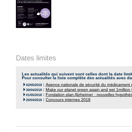
Dates limites
Les actualités qui suivent sont celles dont la date limi
Pour consulter la liste complète des actualités avec da
:
Agence nationale de sécurité du médicament 

02/05/2018
:
Make our planet green again and get 1million 

30/04/2018
:
Fondation plan Alzheimer : nouvelles hypoth

01/05/2018
:
Concours internes 2018

25/04/2018