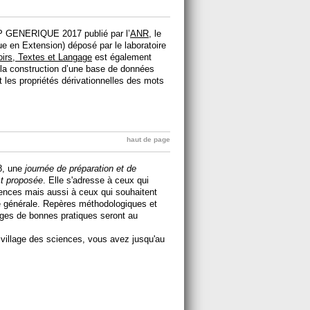
AAP GENERIQUE 2017 publié par l’
ANR
, le
e en Extension) déposé par le laboratoire
irs, Textes et Langage
est également
n la construction d’une base de données
 les propriétés dérivationnelles des mots
haut de page
8, une
journée de préparation et de
st proposée
. Elle s'adresse à ceux qui
ciences mais aussi à ceux qui souhaitent
re générale. Repères méthodologiques et
nges de bonnes pratiques seront au
u village des sciences, vous avez jusqu'au