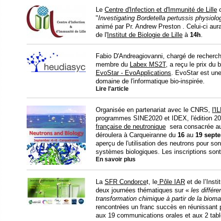
Le
Centre d'Infection et d'Immunité de Lille
o
"
Investigating Bordetella pertussis physiol
animé par Pr. Andrew Preston . Celui-ci aura
de l'
Institut de Biologie de Lille
à
14h
.
Fabio D'Andreagiovanni, chargé de recherc
membre du
Labex MS2T
, a reçu le prix du
EvoStar - EvoApplications
. EvoStar est un
domaine de l'informatique bio-inspirée.
Lire l'article
Organisée en partenariat avec le CNRS,
l'I
programmes SINE2020 et IDEX, l'édition 20
française de neutronique
sera consacrée au
déroulera à Carqueiranne du
16
au
19 sept
aperçu de l'utilisation des neutrons pour so
systèmes biologiques. Les inscriptions sont
En savoir plus
La
SFR Condorce
t, le
Pôle IAR
et de l’Inst
deux journées thématiques sur «
les différ
transformation chimique à partir de la biom
rencontrées un franc succès en réunissant
aux 19 communications orales et aux 2 table