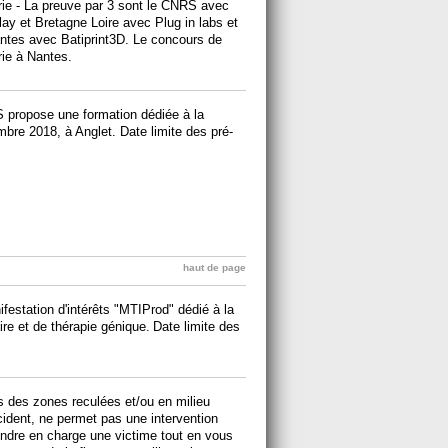
rie - La preuve par 3 sont le CNRS avec
lay et Bretagne Loire avec Plug in labs et
antes avec Batiprint3D. Le concours de
rie à Nantes.
propose une formation dédiée à la
bre 2018, à Anglet. Date limite des pré-
haut de page
estation d'intérêts "MTIProd" dédié à la
ire et de thérapie génique.
Date limite des
 des zones reculées et/ou en milieu
ccident, ne permet pas une intervention
ndre en charge une victime tout en vous