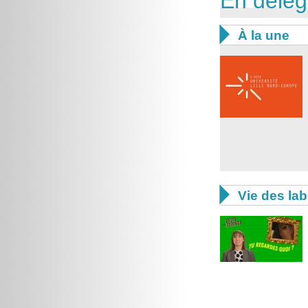
En délég

À la une

Vie des lab