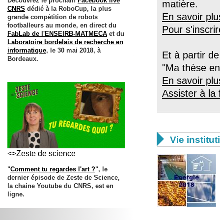
Découvrez le prochain
Facebook live
matière.
CNRS
dédié à la RoboCup, la plus
En savoir plu
grande compétition de robots
footballeurs au monde, en direct du
Pour s'inscrir
FabLab de l'ENSEIRB-MATMECA
et du
Laboratoire bordelais de recherche en
informatique
, le 30 mai 2018, à
Et à partir d
Bordeaux.
"Ma thèse en
En savoir plu
Assister à la 

Vie institut
<>Zeste de science
"
Comment tu regardes l'art ?
", le
dernier épisode de Zeste de Science,
la chaine Youtube du CNRS, est en
ligne.