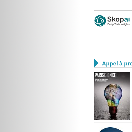

Appel à pro