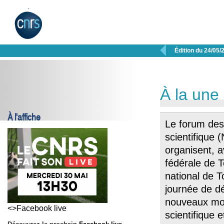

Édition du 24/05/
À la une
À l'affiche
Le forum des 
scientifique 
organisent, a
fédérale de T
national de T
journée de d
nouveaux mod
<>Facebook live
scientifique 