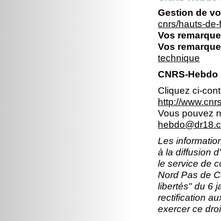
Gestion de vo
cnrs/hauts-de
Vos remarques
Vos remarques
technique
CNRS-Hebdo N
Cliquez ci-con
http://www.cn
Vous pouvez no
hebdo@dr18.cn
Les information
à la diffusion 
le service de 
Nord Pas de Ca
libertés" du 6 
rectification a
exercer ce droi