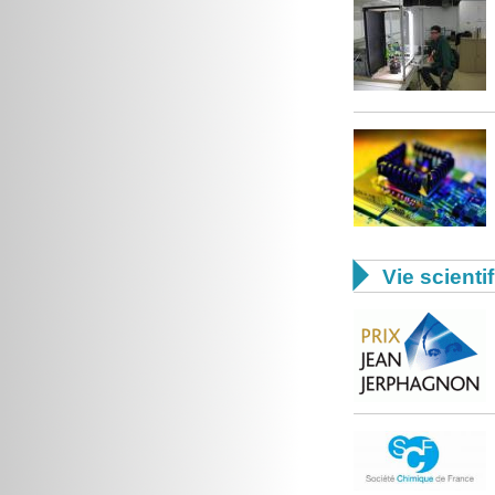

Vie scienti