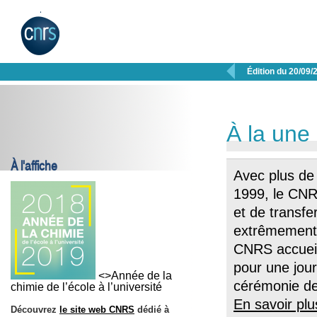

Édition du 20/09/
À la une
À l'affiche
Avec plus de
1999, le CNRS
et de transfe
extrêmement p
CNRS accueil
pour une jour
<>Année de la
cérémonie de 
chimie de l’école à l’université
En savoir plu
Découvrez
le site web CNRS
dédié à