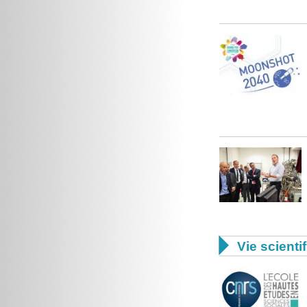

Vie scienti