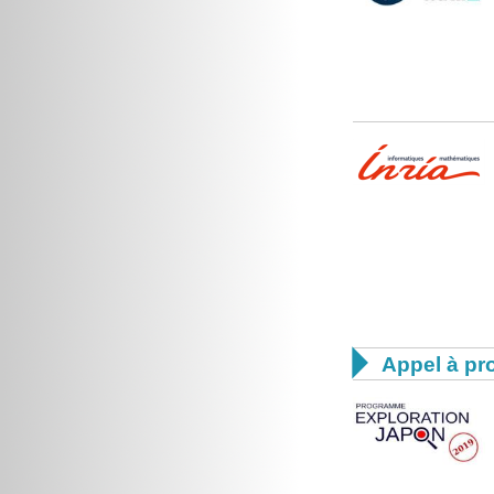

Appel à pro