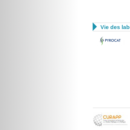

Vie des lab