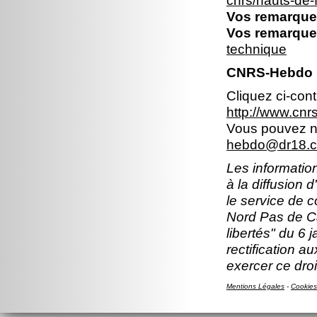
cnrs/hauts-de
Vos remarques
Vos remarques
technique
CNRS-Hebdo N
Cliquez ci-con
http://www.cn
Vous pouvez no
hebdo@dr18.cn
Les information
à la diffusion 
le service de 
Nord Pas de Ca
libertés" du 6 
rectification a
exercer ce droi
Mentions Légales
-
Cookies