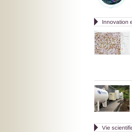

Innovation e

Vie scientif