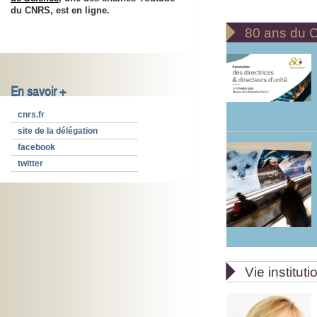
du CNRS, est en ligne.

80 ans du
En savoir +
cnrs.fr
site de la délégation
facebook
twitter

Vie instituti