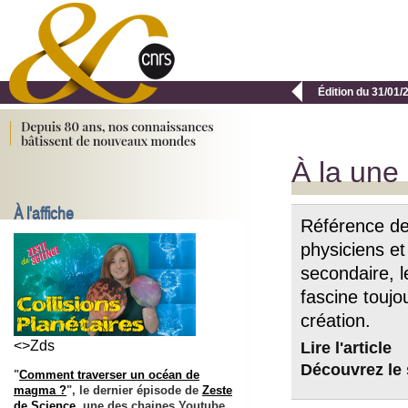

Édition du 31/01/
À la une
À l'affiche
Référence des
physiciens e
secondaire, 
fascine toujo
création.
<>Zds
Lire l'article
Découvrez le 
"
Comment traverser un océan de
magma ?
", le dernier épisode de
Zeste
de Science
, une des chaines Youtube